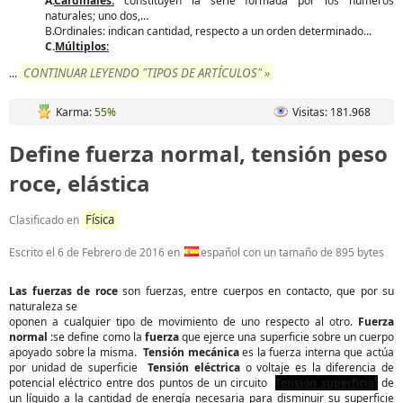
A.
Cardinales:
constituyen la serie formada por los números
naturales; uno dos,…
B.Ordinales: indican cantidad, respecto a un orden determinado...
C.
Múltiplos:
CONTINUAR LEYENDO "TIPOS DE ARTÍCULOS" »
...
Karma:
55%
Visitas: 181.968
Define fuerza normal, tensión peso
roce, elástica
Física
Clasificado en
Escrito el
6 de Febrero de 2016
en
español con un tamaño de 895 bytes
Las fuerzas de roce
son fuerzas, entre cuerpos en contacto, que por su
naturaleza se
oponen a cualquier tipo de movimiento de uno respecto al otro.
Fuerza
normal
:se define como la
fuerza
que ejerce una superficie sobre un cuerpo
apoyado sobre la misma.
Tensión mecánica
es la fuerza interna que actúa
por unidad de superficie
Tensión eléctrica
o voltaje es la diferencia de
potencial eléctrico entre dos puntos de un circuito
Tensión superficial
de
un líquido a la cantidad de energía necesaria para disminuir su superficie