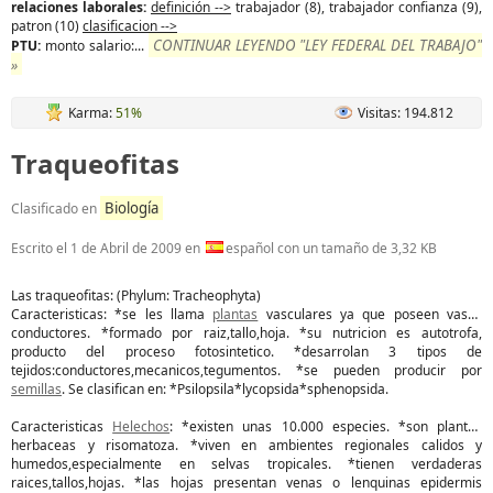
relaciones laborales:
definición -->
trabajador (8), trabajador confianza (9),
patron (10)
clasificacion -->
CONTINUAR LEYENDO "LEY FEDERAL DEL TRABAJO"
PTU:
monto salario:...
»
Karma:
51%
Visitas: 194.812
Traqueofitas
Biología
Clasificado en
Escrito el
1 de Abril de 2009
en
español con un tamaño de 3,32 KB
Las traqueofitas: (Phylum: Tracheophyta)
Caracteristicas: *se les llama
plantas
vasculares ya que poseen vasos
conductores. *formado por raiz,tallo,hoja. *su nutricion es autotrofa,
producto del proceso fotosintetico. *desarrolan 3 tipos de
tejidos:conductores,mecanicos,tegumentos. *se pueden producir por
semillas
. Se clasifican en: *Psilopsila*lycopsida*sphenopsida.
Caracteristicas
Helechos
: *existen unas 10.000 especies. *son plantas
herbaceas y risomatoza. *viven en ambientes regionales calidos y
humedos,especialmente en selvas tropicales. *tienen verdaderas
raices,tallos,hojas. *las hojas presentan venas o lenquinas epidermis