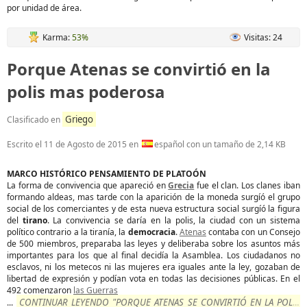
por unidad de área.
Karma:
53%
Visitas: 24
Porque Atenas se convirtió en la
polis mas poderosa
Griego
Clasificado en
Escrito el
11 de Agosto de 2015
en
español con un tamaño de 2,14 KB
MARCO HISTÓRICO PENSAMIENTO DE PLATOÓN
La forma de convivencia que apareció en
Grecia
fue el clan. Los clanes iban
formando aldeas, mas tarde con la aparición de la moneda surgíó el grupo
social de los comerciantes y de esta nueva estructura social surgíó la figura
del
tirano
. La convivencia se daría en la polis, la ciudad con un sistema
político contrario a la tiranía, la
democracia
.
Atenas
contaba con un Consejo
de 500 miembros, preparaba las leyes y deliberaba sobre los asuntos más
importantes para los que al final decidía la Asamblea. Los ciudadanos no
esclavos, ni los metecos ni las mujeres era iguales ante la ley, gozaban de
libertad de expresión y podían vota en todas las decisiones públicas. En el
492 comenzaron
las Guerras
CONTINUAR LEYENDO "PORQUE ATENAS SE CONVIRTIÓ EN LA POLIS
...