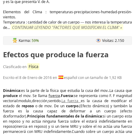
y es la que presenta V. de A.
Elementos del Clima : temperaturas-precipitaciones-humedad-presión-
vientos.
Temperatura : cantidad de calor de un cuerpo --- nos interesa la temperatura
CONTINUAR LEYENDO "FACTORES QUE MODIFICAN EL CLIMA" »
de
...
Karma:
59%
Visitas: 2.150
Efectos que produce la fuerza
Física
Clasificado en
Escrito el
8 de Enero de 2016
en
español con un tamaño de 1,92 KB
Dinámica
:es la parte de la física que estudia la cusa del mov..La causa que
produce
el mov. Se llama
fuerza
.
Fuerza
:se representa como F. F magnitud
vectorial:modulo,dirección,sentido.
La fuerza
es la causa de modificar el
estado de
reposo
o de mov. De un
cuerpo
.(Efecto dinámico) y también la
fuerza es la causa capaz de deformar a un cuerpo (efecto
dceformador).
Principios fundamentales de la dinámica
:si un cuerpo esta
en reposo y no actúa ninguna fuerza sobre el estará indefinidamente en
reposo(inercia en reposo) y si un tiene MRU y sobre el no actúa una fuerza
permanecerá con MRU indefinidamente.Cuando sobre un cuerpo actúa una