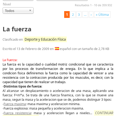
Nivel
Resultados 1 - 10 de 359.932
Todos
1
2
3
…
›
» Última
La fuerza
Deporte y Educación Física
Clasificado en
Escrito el
13 de Febrero de 2009
en
español con un tamaño de 2,78 KB
La Fuerza:
La fuerza es la capacidad o cualidad motriz condicional que se caracteriza
por los procesos de transformacion de enegia. En lo que implica a la
condicion fisica definiremos la fuerza como la capacidad de vencer a una
resistencia con la contraccion producida por los musculos, es decir, con la
capacidad que tienen de realizar un trabajo.
-
Distintos tipos de fuerza
:
Al alcanzar un desplazamiento o aceleracion de una masa, aplicando una
fuerza: F=m*a. Se trata de una fuerza finamica, con la que se mueve una
masa, segun la masa y la aceleracion que se de, podemos distinguir 3 tipos:
-
Fuerza maxima
: masa maxima y aceleracion minima.
-Fuerza explosiva: masa pequeña y aceleracion maxima.
CONTINUAR
-
Fuerza resistencia
: masa y aceleracion llegan a niveles
...