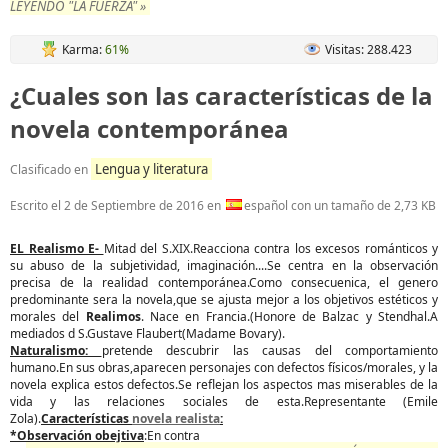
LEYENDO "LA FUERZA" »
Karma:
61%
Visitas: 288.423
¿Cuales son las características de la
novela contemporánea
Lengua y literatura
Clasificado en
Escrito el
2 de Septiembre de 2016
en
español con un tamaño de 2,73 KB
EL Realismo E-
Mitad del S.XIX.Reacciona contra los excesos románticos y
su abuso de la subjetividad, imaginación....Se centra en la observación
precisa de la realidad contemporánea.Como consecuenica, el genero
predominante sera la novela,que se ajusta mejor a los objetivos estéticos y
morales del
Realimos
. Nace en Francia.(Honore de Balzac y Stendhal.A
mediados d S.Gustave Flaubert(Madame Bovary).
Naturalismo:
pretende descubrir las causas del comportamiento
humano.En sus obras,aparecen personajes con defectos físicos/morales, y la
novela explica estos defectos.Se reflejan los aspectos mas miserables de la
vida y las relaciones sociales de esta.Representante (Emile
Zola).
Características
novela realista
:
*Observación obejtiva
:En contra