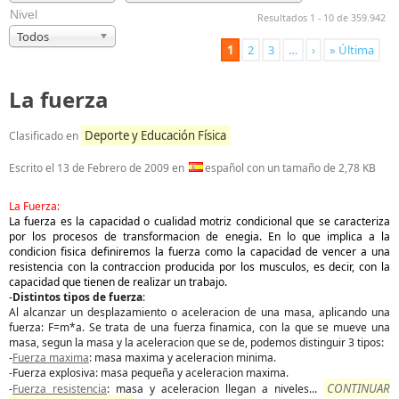
Nivel
Resultados 1 - 10 de 359.942
Todos
1
2
3
…
›
» Última
La fuerza
Deporte y Educación Física
Clasificado en
Escrito el
13 de Febrero de 2009
en
español con un tamaño de 2,78 KB
La Fuerza:
La fuerza es la capacidad o cualidad motriz condicional que se caracteriza
por los procesos de transformacion de enegia. En lo que implica a la
condicion fisica definiremos la fuerza como la capacidad de vencer a una
resistencia con la contraccion producida por los musculos, es decir, con la
capacidad que tienen de realizar un trabajo.
-
Distintos tipos de fuerza
:
Al alcanzar un desplazamiento o aceleracion de una masa, aplicando una
fuerza: F=m*a. Se trata de una fuerza finamica, con la que se mueve una
masa, segun la masa y la aceleracion que se de, podemos distinguir 3 tipos:
-
Fuerza maxima
: masa maxima y aceleracion minima.
-Fuerza explosiva: masa pequeña y aceleracion maxima.
CONTINUAR
-
Fuerza resistencia
: masa y aceleracion llegan a niveles
...