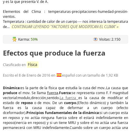
y es la que presenta V. de A.
Elementos del Clima : temperaturas-precipitaciones-humedad-presión-
vientos.
Temperatura : cantidad de calor de un cuerpo --- nos interesa la temperatura
CONTINUAR LEYENDO "FACTORES QUE MODIFICAN EL CLIMA" »
de
...
Karma:
59%
Visitas: 2.150
Efectos que produce la fuerza
Física
Clasificado en
Escrito el
8 de Enero de 2016
en
español con un tamaño de 1,92 KB
Dinámica
:es la parte de la física que estudia la cusa del mov..La causa que
produce
el mov. Se llama
fuerza
.
Fuerza
:se representa como F. F magnitud
vectorial:modulo,dirección,sentido.
La fuerza
es la causa de modificar el
estado de
reposo
o de mov. De un
cuerpo
.(Efecto dinámico) y también la
fuerza es la causa capaz de deformar a un cuerpo (efecto
dceformador).
Principios fundamentales de la dinámica
:si un cuerpo esta
en reposo y no actúa ninguna fuerza sobre el estará indefinidamente en
reposo(inercia en reposo) y si un tiene MRU y sobre el no actúa una fuerza
permanecerá con MRU indefinidamente.Cuando sobre un cuerpo actúa una