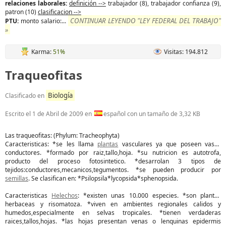
relaciones laborales:
definición -->
trabajador (8), trabajador confianza (9),
patron (10)
clasificacion -->
CONTINUAR LEYENDO "LEY FEDERAL DEL TRABAJO"
PTU:
monto salario:...
»
Karma:
51%
Visitas: 194.812
Traqueofitas
Biología
Clasificado en
Escrito el
1 de Abril de 2009
en
español con un tamaño de 3,32 KB
Las traqueofitas: (Phylum: Tracheophyta)
Caracteristicas: *se les llama
plantas
vasculares ya que poseen vasos
conductores. *formado por raiz,tallo,hoja. *su nutricion es autotrofa,
producto del proceso fotosintetico. *desarrolan 3 tipos de
tejidos:conductores,mecanicos,tegumentos. *se pueden producir por
semillas
. Se clasifican en: *Psilopsila*lycopsida*sphenopsida.
Caracteristicas
Helechos
: *existen unas 10.000 especies. *son plantas
herbaceas y risomatoza. *viven en ambientes regionales calidos y
humedos,especialmente en selvas tropicales. *tienen verdaderas
raices,tallos,hojas. *las hojas presentan venas o lenquinas epidermis