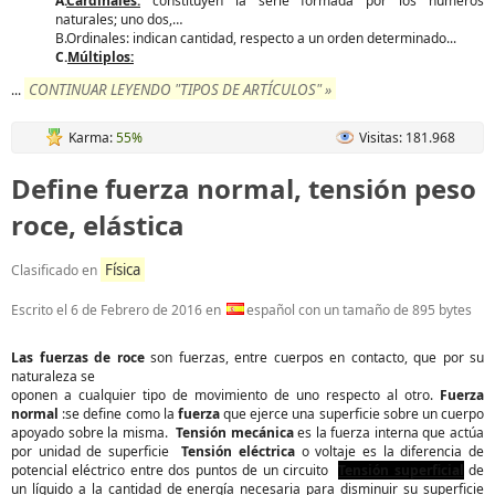
A.
Cardinales:
constituyen la serie formada por los números
naturales; uno dos,…
B.Ordinales: indican cantidad, respecto a un orden determinado...
C.
Múltiplos:
CONTINUAR LEYENDO "TIPOS DE ARTÍCULOS" »
...
Karma:
55%
Visitas: 181.968
Define fuerza normal, tensión peso
roce, elástica
Física
Clasificado en
Escrito el
6 de Febrero de 2016
en
español con un tamaño de 895 bytes
Las fuerzas de roce
son fuerzas, entre cuerpos en contacto, que por su
naturaleza se
oponen a cualquier tipo de movimiento de uno respecto al otro.
Fuerza
normal
:se define como la
fuerza
que ejerce una superficie sobre un cuerpo
apoyado sobre la misma.
Tensión mecánica
es la fuerza interna que actúa
por unidad de superficie
Tensión eléctrica
o voltaje es la diferencia de
potencial eléctrico entre dos puntos de un circuito
Tensión superficial
de
un líquido a la cantidad de energía necesaria para disminuir su superficie