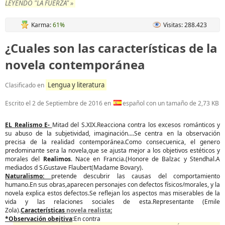
LEYENDO "LA FUERZA" »
Karma:
61%
Visitas: 288.423
¿Cuales son las características de la
novela contemporánea
Lengua y literatura
Clasificado en
Escrito el
2 de Septiembre de 2016
en
español con un tamaño de 2,73 KB
EL Realismo E-
Mitad del S.XIX.Reacciona contra los excesos románticos y
su abuso de la subjetividad, imaginación....Se centra en la observación
precisa de la realidad contemporánea.Como consecuenica, el genero
predominante sera la novela,que se ajusta mejor a los objetivos estéticos y
morales del
Realimos
. Nace en Francia.(Honore de Balzac y Stendhal.A
mediados d S.Gustave Flaubert(Madame Bovary).
Naturalismo:
pretende descubrir las causas del comportamiento
humano.En sus obras,aparecen personajes con defectos físicos/morales, y la
novela explica estos defectos.Se reflejan los aspectos mas miserables de la
vida y las relaciones sociales de esta.Representante (Emile
Zola).
Características
novela realista
:
*Observación obejtiva
:En contra