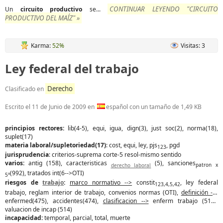
CONTINUAR LEYENDO "CIRCUITO
Un
circuito
productivo
se...
PRODUCTIVO DEL MAÍZ" »
Karma:
52%
Visitas: 3
Ley federal del trabajo
Derecho
Clasificado en
Escrito el
11 de Junio de 2009
en
español con un tamaño de 1,49 KB
principios rectores:
lib(4-5), equi, igua, dign(3), just soc(2), norma(18),
suplet(17)
materia laboral/supletoriedad(17)
: cost, equi, ley, pjs
, pgd
123
jurisprudencia
: criterios-suprema corte-5 resol-mismo sentido
varios:
antig (158), caracteristicas
(5), sanciones
derecho laboral
patron x
(992), tratados int(6-->OTI)
5°
riesgos de
trabajo
:
marco normativo -->
constit
, ley federal
123,4,5,42
trabajo, reglam interior de trabajo, convenios normas (OTI),
definición -->
enfermed(475), accidentes(474),
clasificacion -->
enferm trabajo (513),
valuacion de incap (514)
incapacidad:
temporal, parcial, total, muerte