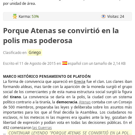
por unidad de área.
Karma:
53%
Visitas: 24
Porque Atenas se convirtió en la
polis mas poderosa
Griego
Clasificado en
Escrito el
11 de Agosto de 2015
en
español con un tamaño de 2,14 KB
MARCO HISTÓRICO PENSAMIENTO DE PLATOÓN
La forma de convivencia que apareció en
Grecia
fue el clan. Los clanes iban
formando aldeas, mas tarde con la aparición de la moneda surgíó el grupo
social de los comerciantes y de esta nueva estructura social surgíó la figura
del
tirano
. La convivencia se daría en la polis, la ciudad con un sistema
político contrario a la tiranía, la
democracia
.
Atenas
contaba con un Consejo
de 500 miembros, preparaba las leyes y deliberaba sobre los asuntos más
importantes para los que al final decidía la Asamblea. Los ciudadanos no
esclavos, ni los metecos ni las mujeres era iguales ante la ley, gozaban de
libertad de expresión y podían vota en todas las decisiones públicas. En el
492 comenzaron
las Guerras
CONTINUAR LEYENDO "PORQUE ATENAS SE CONVIRTIÓ EN LA POLIS
...