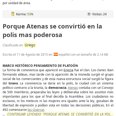
por unidad de área.
Karma:
53%
Visitas: 24
Porque Atenas se convirtió en la
polis mas poderosa
Griego
Clasificado en
Escrito el
11 de Agosto de 2015
en
español con un tamaño de 2,14 KB
MARCO HISTÓRICO PENSAMIENTO DE PLATOÓN
La forma de convivencia que apareció en
Grecia
fue el clan. Los clanes iban
formando aldeas, mas tarde con la aparición de la moneda surgíó el grupo
social de los comerciantes y de esta nueva estructura social surgíó la figura
del
tirano
. La convivencia se daría en la polis, la ciudad con un sistema
político contrario a la tiranía, la
democracia
.
Atenas
contaba con un Consejo
de 500 miembros, preparaba las leyes y deliberaba sobre los asuntos más
importantes para los que al final decidía la Asamblea. Los ciudadanos no
esclavos, ni los metecos ni las mujeres era iguales ante la ley, gozaban de
libertad de expresión y podían vota en todas las decisiones públicas. En el
492 comenzaron
las Guerras
CONTINUAR LEYENDO "PORQUE ATENAS SE CONVIRTIÓ EN LA POLIS
...