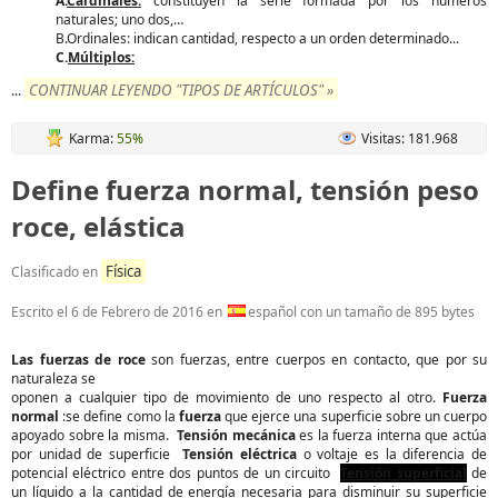
A.
Cardinales:
constituyen la serie formada por los números
naturales; uno dos,…
B.Ordinales: indican cantidad, respecto a un orden determinado...
C.
Múltiplos:
CONTINUAR LEYENDO "TIPOS DE ARTÍCULOS" »
...
Karma:
55%
Visitas: 181.968
Define fuerza normal, tensión peso
roce, elástica
Física
Clasificado en
Escrito el
6 de Febrero de 2016
en
español con un tamaño de 895 bytes
Las fuerzas de roce
son fuerzas, entre cuerpos en contacto, que por su
naturaleza se
oponen a cualquier tipo de movimiento de uno respecto al otro.
Fuerza
normal
:se define como la
fuerza
que ejerce una superficie sobre un cuerpo
apoyado sobre la misma.
Tensión mecánica
es la fuerza interna que actúa
por unidad de superficie
Tensión eléctrica
o voltaje es la diferencia de
potencial eléctrico entre dos puntos de un circuito
Tensión superficial
de
un líquido a la cantidad de energía necesaria para disminuir su superficie