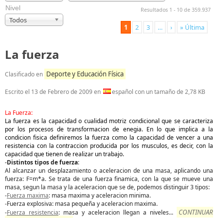
Nivel
Resultados 1 - 10 de 359.937
Todos
1
2
3
…
›
» Última
La fuerza
Deporte y Educación Física
Clasificado en
Escrito el
13 de Febrero de 2009
en
español con un tamaño de 2,78 KB
La Fuerza:
La fuerza es la capacidad o cualidad motriz condicional que se caracteriza
por los procesos de transformacion de enegia. En lo que implica a la
condicion fisica definiremos la fuerza como la capacidad de vencer a una
resistencia con la contraccion producida por los musculos, es decir, con la
capacidad que tienen de realizar un trabajo.
-
Distintos tipos de fuerza
:
Al alcanzar un desplazamiento o aceleracion de una masa, aplicando una
fuerza: F=m*a. Se trata de una fuerza finamica, con la que se mueve una
masa, segun la masa y la aceleracion que se de, podemos distinguir 3 tipos:
-
Fuerza maxima
: masa maxima y aceleracion minima.
-Fuerza explosiva: masa pequeña y aceleracion maxima.
CONTINUAR
-
Fuerza resistencia
: masa y aceleracion llegan a niveles
...