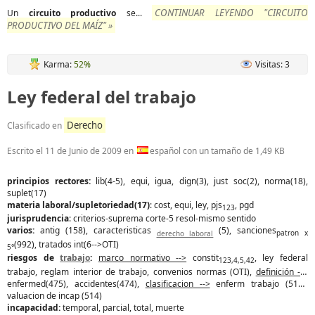
CONTINUAR LEYENDO "CIRCUITO
Un
circuito
productivo
se...
PRODUCTIVO DEL MAÍZ" »
Karma:
52%
Visitas: 3
Ley federal del trabajo
Derecho
Clasificado en
Escrito el
11 de Junio de 2009
en
español con un tamaño de 1,49 KB
principios rectores:
lib(4-5), equi, igua, dign(3), just soc(2), norma(18),
suplet(17)
materia laboral/supletoriedad(17)
: cost, equi, ley, pjs
, pgd
123
jurisprudencia
: criterios-suprema corte-5 resol-mismo sentido
varios:
antig (158), caracteristicas
(5), sanciones
derecho laboral
patron x
(992), tratados int(6-->OTI)
5°
riesgos de
trabajo
:
marco normativo -->
constit
, ley federal
123,4,5,42
trabajo, reglam interior de trabajo, convenios normas (OTI),
definición -->
enfermed(475), accidentes(474),
clasificacion -->
enferm trabajo (513),
valuacion de incap (514)
incapacidad:
temporal, parcial, total, muerte