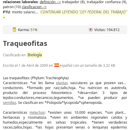
relaciones laborales:
definición -->
trabajador (8), trabajador confianza (9),
patron (10)
clasificacion -->
CONTINUAR LEYENDO "LEY FEDERAL DEL TRABAJO"
PTU:
monto salario:...
»
Karma:
51%
Visitas: 194.812
Traqueofitas
Biología
Clasificado en
Escrito el
1 de Abril de 2009
en
español con un tamaño de 3,32 KB
Las traqueofitas: (Phylum: Tracheophyta)
Caracteristicas: *se les llama
plantas
vasculares ya que poseen vasos
conductores. *formado por raiz,tallo,hoja. *su nutricion es autotrofa,
producto del proceso fotosintetico. *desarrolan 3 tipos de
tejidos:conductores,mecanicos,tegumentos. *se pueden producir por
semillas
. Se clasifican en: *Psilopsila*lycopsida*sphenopsida.
Caracteristicas
Helechos
: *existen unas 10.000 especies. *son plantas
herbaceas y risomatoza. *viven en ambientes regionales calidos y
humedos,especialmente en selvas tropicales. *tienen verdaderas
raices,tallos,hojas. *las hojas presentan venas o lenquinas epidermis