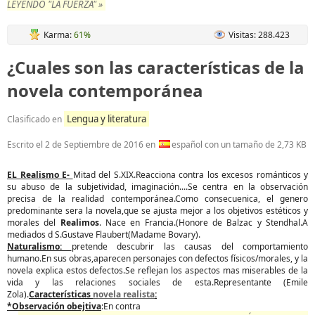
LEYENDO "LA FUERZA" »
Karma:
61%
Visitas: 288.423
¿Cuales son las características de la
novela contemporánea
Lengua y literatura
Clasificado en
Escrito el
2 de Septiembre de 2016
en
español con un tamaño de 2,73 KB
EL Realismo E-
Mitad del S.XIX.Reacciona contra los excesos románticos y
su abuso de la subjetividad, imaginación....Se centra en la observación
precisa de la realidad contemporánea.Como consecuenica, el genero
predominante sera la novela,que se ajusta mejor a los objetivos estéticos y
morales del
Realimos
. Nace en Francia.(Honore de Balzac y Stendhal.A
mediados d S.Gustave Flaubert(Madame Bovary).
Naturalismo:
pretende descubrir las causas del comportamiento
humano.En sus obras,aparecen personajes con defectos físicos/morales, y la
novela explica estos defectos.Se reflejan los aspectos mas miserables de la
vida y las relaciones sociales de esta.Representante (Emile
Zola).
Características
novela realista
:
*Observación obejtiva
:En contra