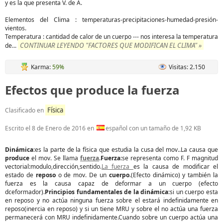
y es la que presenta V. de A.
Elementos del Clima : temperaturas-precipitaciones-humedad-presión-
vientos.
Temperatura : cantidad de calor de un cuerpo --- nos interesa la temperatura
CONTINUAR LEYENDO "FACTORES QUE MODIFICAN EL CLIMA" »
de
...
Karma:
59%
Visitas: 2.150
Efectos que produce la fuerza
Física
Clasificado en
Escrito el
8 de Enero de 2016
en
español con un tamaño de 1,92 KB
Dinámica
:es la parte de la física que estudia la cusa del mov..La causa que
produce
el mov. Se llama
fuerza
.
Fuerza
:se representa como F. F magnitud
vectorial:modulo,dirección,sentido.
La fuerza
es la causa de modificar el
estado de
reposo
o de mov. De un
cuerpo
.(Efecto dinámico) y también la
fuerza es la causa capaz de deformar a un cuerpo (efecto
dceformador).
Principios fundamentales de la dinámica
:si un cuerpo esta
en reposo y no actúa ninguna fuerza sobre el estará indefinidamente en
reposo(inercia en reposo) y si un tiene MRU y sobre el no actúa una fuerza
permanecerá con MRU indefinidamente.Cuando sobre un cuerpo actúa una