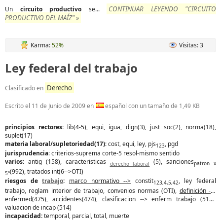
CONTINUAR LEYENDO "CIRCUITO
Un
circuito
productivo
se...
PRODUCTIVO DEL MAÍZ" »
Karma:
52%
Visitas: 3
Ley federal del trabajo
Derecho
Clasificado en
Escrito el
11 de Junio de 2009
en
español con un tamaño de 1,49 KB
principios rectores:
lib(4-5), equi, igua, dign(3), just soc(2), norma(18),
suplet(17)
materia laboral/supletoriedad(17)
: cost, equi, ley, pjs
, pgd
123
jurisprudencia
: criterios-suprema corte-5 resol-mismo sentido
varios:
antig (158), caracteristicas
(5), sanciones
derecho laboral
patron x
(992), tratados int(6-->OTI)
5°
riesgos de
trabajo
:
marco normativo -->
constit
, ley federal
123,4,5,42
trabajo, reglam interior de trabajo, convenios normas (OTI),
definición -->
enfermed(475), accidentes(474),
clasificacion -->
enferm trabajo (513),
valuacion de incap (514)
incapacidad:
temporal, parcial, total, muerte