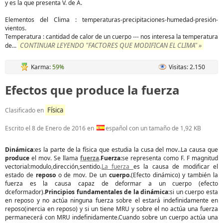
y es la que presenta V. de A.
Elementos del Clima : temperaturas-precipitaciones-humedad-presión-
vientos.
Temperatura : cantidad de calor de un cuerpo --- nos interesa la temperatura
CONTINUAR LEYENDO "FACTORES QUE MODIFICAN EL CLIMA" »
de
...
Karma:
59%
Visitas: 2.150
Efectos que produce la fuerza
Física
Clasificado en
Escrito el
8 de Enero de 2016
en
español con un tamaño de 1,92 KB
Dinámica
:es la parte de la física que estudia la cusa del mov..La causa que
produce
el mov. Se llama
fuerza
.
Fuerza
:se representa como F. F magnitud
vectorial:modulo,dirección,sentido.
La fuerza
es la causa de modificar el
estado de
reposo
o de mov. De un
cuerpo
.(Efecto dinámico) y también la
fuerza es la causa capaz de deformar a un cuerpo (efecto
dceformador).
Principios fundamentales de la dinámica
:si un cuerpo esta
en reposo y no actúa ninguna fuerza sobre el estará indefinidamente en
reposo(inercia en reposo) y si un tiene MRU y sobre el no actúa una fuerza
permanecerá con MRU indefinidamente.Cuando sobre un cuerpo actúa una