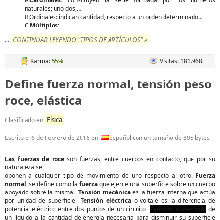
A.
Cardinales:
constituyen la serie formada por los números
naturales; uno dos,…
B.Ordinales: indican cantidad, respecto a un orden determinado...
C.
Múltiplos:
CONTINUAR LEYENDO "TIPOS DE ARTÍCULOS" »
...
Karma:
55%
Visitas: 181.968
Define fuerza normal, tensión peso
roce, elástica
Física
Clasificado en
Escrito el
6 de Febrero de 2016
en
español con un tamaño de 895 bytes
Las fuerzas de roce
son fuerzas, entre cuerpos en contacto, que por su
naturaleza se
oponen a cualquier tipo de movimiento de uno respecto al otro.
Fuerza
normal
:se define como la
fuerza
que ejerce una superficie sobre un cuerpo
apoyado sobre la misma.
Tensión mecánica
es la fuerza interna que actúa
por unidad de superficie
Tensión eléctrica
o voltaje es la diferencia de
potencial eléctrico entre dos puntos de un circuito
Tensión superficial
de
un líquido a la cantidad de energía necesaria para disminuir su superficie