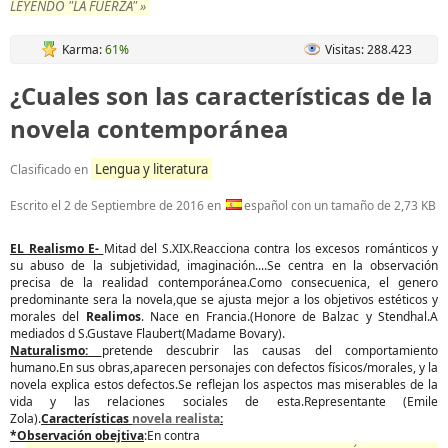
LEYENDO "LA FUERZA" »
Karma:
61%
Visitas: 288.423
¿Cuales son las características de la
novela contemporánea
Lengua y literatura
Clasificado en
Escrito el
2 de Septiembre de 2016
en
español con un tamaño de 2,73 KB
EL Realismo E-
Mitad del S.XIX.Reacciona contra los excesos románticos y
su abuso de la subjetividad, imaginación....Se centra en la observación
precisa de la realidad contemporánea.Como consecuenica, el genero
predominante sera la novela,que se ajusta mejor a los objetivos estéticos y
morales del
Realimos
. Nace en Francia.(Honore de Balzac y Stendhal.A
mediados d S.Gustave Flaubert(Madame Bovary).
Naturalismo:
pretende descubrir las causas del comportamiento
humano.En sus obras,aparecen personajes con defectos físicos/morales, y la
novela explica estos defectos.Se reflejan los aspectos mas miserables de la
vida y las relaciones sociales de esta.Representante (Emile
Zola).
Características
novela realista
:
*Observación obejtiva
:En contra