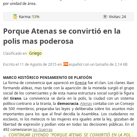
por unidad de área.
Karma:
53%
Visitas: 24
Porque Atenas se convirtió en la
polis mas poderosa
Griego
Clasificado en
Escrito el
11 de Agosto de 2015
en
español con un tamaño de 2,14 KB
MARCO HISTÓRICO PENSAMIENTO DE PLATOÓN
La forma de convivencia que apareció en
Grecia
fue el clan. Los clanes iban
formando aldeas, mas tarde con la aparición de la moneda surgíó el grupo
social de los comerciantes y de esta nueva estructura social surgíó la figura
del
tirano
. La convivencia se daría en la polis, la ciudad con un sistema
político contrario a la tiranía, la
democracia
.
Atenas
contaba con un Consejo
de 500 miembros, preparaba las leyes y deliberaba sobre los asuntos más
importantes para los que al final decidía la Asamblea. Los ciudadanos no
esclavos, ni los metecos ni las mujeres era iguales ante la ley, gozaban de
libertad de expresión y podían vota en todas las decisiones públicas. En el
492 comenzaron
las Guerras
CONTINUAR LEYENDO "PORQUE ATENAS SE CONVIRTIÓ EN LA POLIS
...