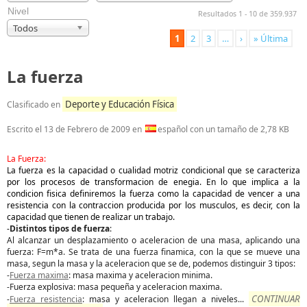
Nivel
Resultados 1 - 10 de 359.937
Todos
1
2
3
…
›
» Última
La fuerza
Deporte y Educación Física
Clasificado en
Escrito el
13 de Febrero de 2009
en
español con un tamaño de 2,78 KB
La Fuerza:
La fuerza es la capacidad o cualidad motriz condicional que se caracteriza
por los procesos de transformacion de enegia. En lo que implica a la
condicion fisica definiremos la fuerza como la capacidad de vencer a una
resistencia con la contraccion producida por los musculos, es decir, con la
capacidad que tienen de realizar un trabajo.
-
Distintos tipos de fuerza
:
Al alcanzar un desplazamiento o aceleracion de una masa, aplicando una
fuerza: F=m*a. Se trata de una fuerza finamica, con la que se mueve una
masa, segun la masa y la aceleracion que se de, podemos distinguir 3 tipos:
-
Fuerza maxima
: masa maxima y aceleracion minima.
-Fuerza explosiva: masa pequeña y aceleracion maxima.
CONTINUAR
-
Fuerza resistencia
: masa y aceleracion llegan a niveles
...