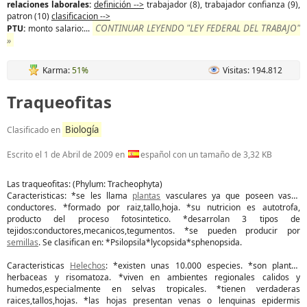
relaciones laborales:
definición -->
trabajador (8), trabajador confianza (9),
patron (10)
clasificacion -->
CONTINUAR LEYENDO "LEY FEDERAL DEL TRABAJO"
PTU:
monto salario:...
»
Karma:
51%
Visitas: 194.812
Traqueofitas
Biología
Clasificado en
Escrito el
1 de Abril de 2009
en
español con un tamaño de 3,32 KB
Las traqueofitas: (Phylum: Tracheophyta)
Caracteristicas: *se les llama
plantas
vasculares ya que poseen vasos
conductores. *formado por raiz,tallo,hoja. *su nutricion es autotrofa,
producto del proceso fotosintetico. *desarrolan 3 tipos de
tejidos:conductores,mecanicos,tegumentos. *se pueden producir por
semillas
. Se clasifican en: *Psilopsila*lycopsida*sphenopsida.
Caracteristicas
Helechos
: *existen unas 10.000 especies. *son plantas
herbaceas y risomatoza. *viven en ambientes regionales calidos y
humedos,especialmente en selvas tropicales. *tienen verdaderas
raices,tallos,hojas. *las hojas presentan venas o lenquinas epidermis