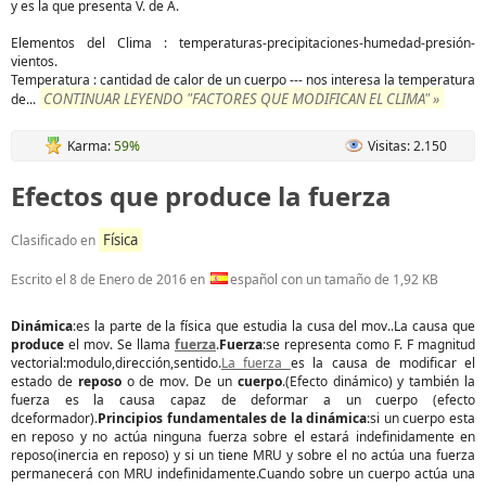
y es la que presenta V. de A.
Elementos del Clima : temperaturas-precipitaciones-humedad-presión-
vientos.
Temperatura : cantidad de calor de un cuerpo --- nos interesa la temperatura
CONTINUAR LEYENDO "FACTORES QUE MODIFICAN EL CLIMA" »
de
...
Karma:
59%
Visitas: 2.150
Efectos que produce la fuerza
Física
Clasificado en
Escrito el
8 de Enero de 2016
en
español con un tamaño de 1,92 KB
Dinámica
:es la parte de la física que estudia la cusa del mov..La causa que
produce
el mov. Se llama
fuerza
.
Fuerza
:se representa como F. F magnitud
vectorial:modulo,dirección,sentido.
La fuerza
es la causa de modificar el
estado de
reposo
o de mov. De un
cuerpo
.(Efecto dinámico) y también la
fuerza es la causa capaz de deformar a un cuerpo (efecto
dceformador).
Principios fundamentales de la dinámica
:si un cuerpo esta
en reposo y no actúa ninguna fuerza sobre el estará indefinidamente en
reposo(inercia en reposo) y si un tiene MRU y sobre el no actúa una fuerza
permanecerá con MRU indefinidamente.Cuando sobre un cuerpo actúa una