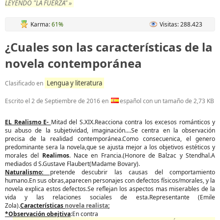
LEYENDO "LA FUERZA" »
Karma:
61%
Visitas: 288.423
¿Cuales son las características de la
novela contemporánea
Lengua y literatura
Clasificado en
Escrito el
2 de Septiembre de 2016
en
español con un tamaño de 2,73 KB
EL Realismo E-
Mitad del S.XIX.Reacciona contra los excesos románticos y
su abuso de la subjetividad, imaginación....Se centra en la observación
precisa de la realidad contemporánea.Como consecuenica, el genero
predominante sera la novela,que se ajusta mejor a los objetivos estéticos y
morales del
Realimos
. Nace en Francia.(Honore de Balzac y Stendhal.A
mediados d S.Gustave Flaubert(Madame Bovary).
Naturalismo:
pretende descubrir las causas del comportamiento
humano.En sus obras,aparecen personajes con defectos físicos/morales, y la
novela explica estos defectos.Se reflejan los aspectos mas miserables de la
vida y las relaciones sociales de esta.Representante (Emile
Zola).
Características
novela realista
:
*Observación obejtiva
:En contra