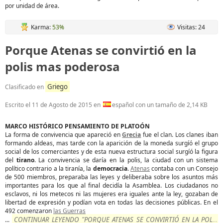
por unidad de área.
Karma:
53%
Visitas: 24
Porque Atenas se convirtió en la
polis mas poderosa
Griego
Clasificado en
Escrito el
11 de Agosto de 2015
en
español con un tamaño de 2,14 KB
MARCO HISTÓRICO PENSAMIENTO DE PLATOÓN
La forma de convivencia que apareció en
Grecia
fue el clan. Los clanes iban
formando aldeas, mas tarde con la aparición de la moneda surgíó el grupo
social de los comerciantes y de esta nueva estructura social surgíó la figura
del
tirano
. La convivencia se daría en la polis, la ciudad con un sistema
político contrario a la tiranía, la
democracia
.
Atenas
contaba con un Consejo
de 500 miembros, preparaba las leyes y deliberaba sobre los asuntos más
importantes para los que al final decidía la Asamblea. Los ciudadanos no
esclavos, ni los metecos ni las mujeres era iguales ante la ley, gozaban de
libertad de expresión y podían vota en todas las decisiones públicas. En el
492 comenzaron
las Guerras
CONTINUAR LEYENDO "PORQUE ATENAS SE CONVIRTIÓ EN LA POLIS
...