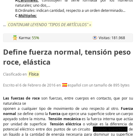
A.
Cardinales:
constituyen la serie formada por los números
naturales; uno dos,…
B.Ordinales: indican cantidad, respecto a un orden determinado...
C.
Múltiplos:
CONTINUAR LEYENDO "TIPOS DE ARTÍCULOS" »
...
Karma:
55%
Visitas: 181.968
Define fuerza normal, tensión peso
roce, elástica
Física
Clasificado en
Escrito el
6 de Febrero de 2016
en
español con un tamaño de 895 bytes
Las fuerzas de roce
son fuerzas, entre cuerpos en contacto, que por su
naturaleza se
oponen a cualquier tipo de movimiento de uno respecto al otro.
Fuerza
normal
:se define como la
fuerza
que ejerce una superficie sobre un cuerpo
apoyado sobre la misma.
Tensión mecánica
es la fuerza interna que actúa
por unidad de superficie
Tensión eléctrica
o voltaje es la diferencia de
potencial eléctrico entre dos puntos de un circuito
Tensión superficial
de
un líquido a la cantidad de energía necesaria para disminuir su superficie