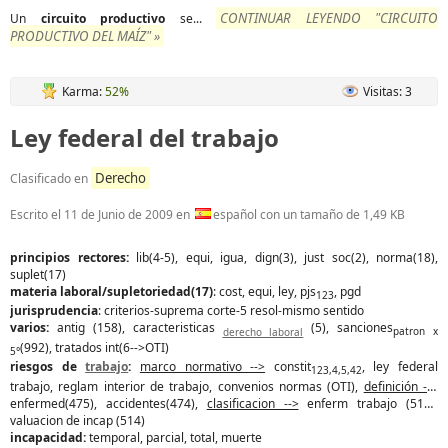
CONTINUAR LEYENDO "CIRCUITO
Un
circuito
productivo
se...
PRODUCTIVO DEL MAÍZ" »
Karma:
52%
Visitas: 3
Ley federal del trabajo
Derecho
Clasificado en
Escrito el
11 de Junio de 2009
en
español con un tamaño de 1,49 KB
principios rectores:
lib(4-5), equi, igua, dign(3), just soc(2), norma(18),
suplet(17)
materia laboral/supletoriedad(17)
: cost, equi, ley, pjs
, pgd
123
jurisprudencia
: criterios-suprema corte-5 resol-mismo sentido
varios:
antig (158), caracteristicas
(5), sanciones
derecho laboral
patron x
(992), tratados int(6-->OTI)
5°
riesgos de
trabajo
:
marco normativo -->
constit
, ley federal
123,4,5,42
trabajo, reglam interior de trabajo, convenios normas (OTI),
definición -->
enfermed(475), accidentes(474),
clasificacion -->
enferm trabajo (513),
valuacion de incap (514)
incapacidad:
temporal, parcial, total, muerte