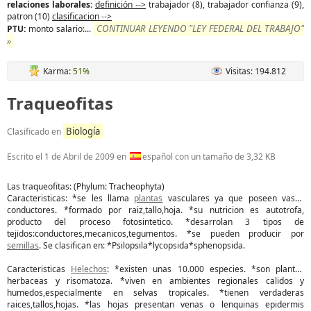
relaciones laborales:
definición -->
trabajador (8), trabajador confianza (9),
patron (10)
clasificacion -->
CONTINUAR LEYENDO "LEY FEDERAL DEL TRABAJO"
PTU:
monto salario:...
»
Karma:
51%
Visitas: 194.812
Traqueofitas
Biología
Clasificado en
Escrito el
1 de Abril de 2009
en
español con un tamaño de 3,32 KB
Las traqueofitas: (Phylum: Tracheophyta)
Caracteristicas: *se les llama
plantas
vasculares ya que poseen vasos
conductores. *formado por raiz,tallo,hoja. *su nutricion es autotrofa,
producto del proceso fotosintetico. *desarrolan 3 tipos de
tejidos:conductores,mecanicos,tegumentos. *se pueden producir por
semillas
. Se clasifican en: *Psilopsila*lycopsida*sphenopsida.
Caracteristicas
Helechos
: *existen unas 10.000 especies. *son plantas
herbaceas y risomatoza. *viven en ambientes regionales calidos y
humedos,especialmente en selvas tropicales. *tienen verdaderas
raices,tallos,hojas. *las hojas presentan venas o lenquinas epidermis