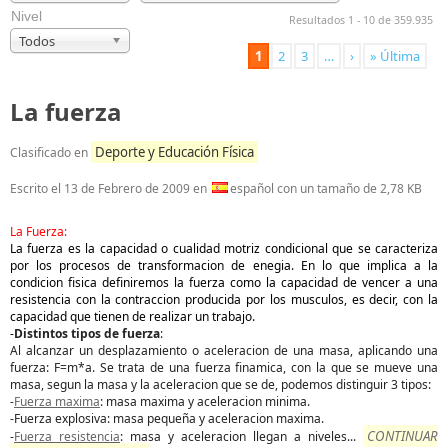
Nivel
Resultados 1 - 10 de 359.935
Todos
1
2
3
…
›
» Última
La fuerza
Deporte y Educación Física
Clasificado en
Escrito el
13 de Febrero de 2009
en
español con un tamaño de 2,78 KB
La Fuerza:
La fuerza es la capacidad o cualidad motriz condicional que se caracteriza
por los procesos de transformacion de enegia. En lo que implica a la
condicion fisica definiremos la fuerza como la capacidad de vencer a una
resistencia con la contraccion producida por los musculos, es decir, con la
capacidad que tienen de realizar un trabajo.
-
Distintos tipos de fuerza
:
Al alcanzar un desplazamiento o aceleracion de una masa, aplicando una
fuerza: F=m*a. Se trata de una fuerza finamica, con la que se mueve una
masa, segun la masa y la aceleracion que se de, podemos distinguir 3 tipos:
-
Fuerza maxima
: masa maxima y aceleracion minima.
-Fuerza explosiva: masa pequeña y aceleracion maxima.
CONTINUAR
-
Fuerza resistencia
: masa y aceleracion llegan a niveles
...