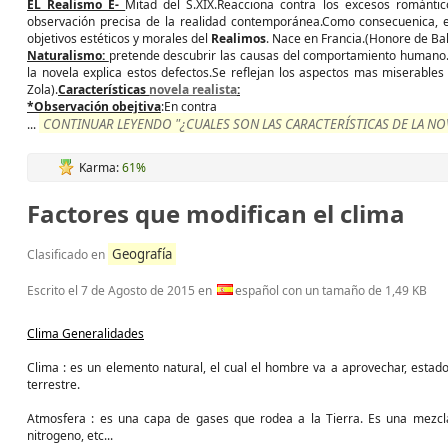
EL Realismo E-
Mitad del S.XIX.Reacciona contra los excesos romántico
observación precisa de la realidad contemporánea.Como consecuenica, e
objetivos estéticos y morales del
Realimos
. Nace en Francia.(Honore de B
Naturalismo:
pretende descubrir las causas del comportamiento humano.E
la novela explica estos defectos.Se reflejan los aspectos mas miserables 
Zola).
Características
novela realista
:
*Observación obejtiva
:En contra
CONTINUAR LEYENDO "¿CUALES SON LAS CARACTERÍSTICAS DE LA N
...
Karma:
61%
Factores que modifican el clima
Geografía
Clasificado en
Escrito el
7 de Agosto de 2015
en
español con un tamaño de 1,49 KB
Clima Generalidades
Clima : es un elemento natural, el cual el hombre va a aprovechar, estad
terrestre.
Atmosfera : es una capa de gases que rodea a la Tierra. Es una mezcl
nitrogeno, etc...