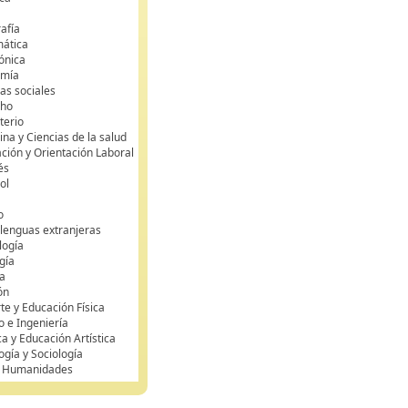
s
afía
mática
rónica
omía
as sociales
cho
terio
na y Ciencias de la salud
ción y Orientación Laboral
és
ol
o
 lenguas extranjeras
logía
gía
a
ón
te y Educación Física
o e Ingeniería
ca y Educación Artística
ogía y Sociología
y Humanidades