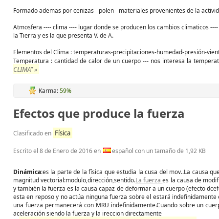
Formado ademas por cenizas - polen - materiales provenientes de la actividad
Atmosfera ---- clima ---- lugar donde se producen los cambios climaticos ---
la Tierra y es la que presenta V. de A.
Elementos del Clima : temperaturas-precipitaciones-humedad-presión-vien
Temperatura : cantidad de calor de un cuerpo --- nos interesa la tempera
CLIMA" »
Karma:
59%
Efectos que produce la fuerza
Física
Clasificado en
Escrito el
8 de Enero de 2016
en
español con un tamaño de 1,92 KB
Dinámica
:es la parte de la física que estudia la cusa del mov..La causa q
magnitud vectorial:modulo,dirección,sentido.
La fuerza
es la causa de modif
y también la fuerza es la causa capaz de deformar a un cuerpo (efecto dce
esta en reposo y no actúa ninguna fuerza sobre el estará indefinidamente 
una fuerza permanecerá con MRU indefinidamente.Cuando sobre un cuerpo
aceleración siendo la fuerza y la ireccion directamente