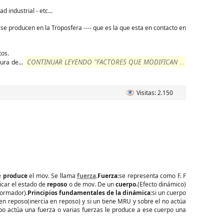
 industrial - etc...
- se producen en la Troposfera ---- que es la que esta en contacto en
tos.
CONTINUAR LEYENDO "FACTORES QUE MODIFICAN EL
tura de
...
Visitas: 2.150
ue
produce
el mov. Se llama
fuerza
.
Fuerza
:se representa como F. F
icar el estado de
reposo
o de mov. De un
cuerpo
.(Efecto dinámico)
formador).
Principios fundamentales de la dinámica
:si un cuerpo
en reposo(inercia en reposo) y si un tiene MRU y sobre el no actúa
 actúa una fuerza o varias fuerzas le produce a ese cuerpo una