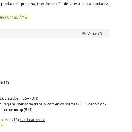
producción primaria, transformación de la estructura productiva
VO DEL MAÍZ" »
Visitas: 3
et(17)
2), tratados int(6-->OTI)
ajo, reglam interior de trabajo, convenios normas (OTI),
definición -->
acion de incap (514)
, patron (10)
clasificacion -->
 »