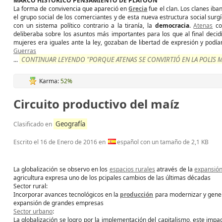
MARCO HISTÓRICO PENSAMIENTO DE PLATOÓN
La forma de convivencia que apareció en
Grecia
fue el clan. Los clanes ib
el grupo social de los comerciantes y de esta nueva estructura social surgí
con un sistema político contrario a la tiranía, la
democracia
.
Atenas
co
deliberaba sobre los asuntos más importantes para los que al final decid
mujeres era iguales ante la ley, gozaban de libertad de expresión y podí
Guerras
CONTINUAR LEYENDO "PORQUE ATENAS SE CONVIRTIÓ EN LA POLIS 
...
Karma:
52%
Circuito productivo del maíz
Geografía
Clasificado en
Escrito el
16 de Enero de 2016
en
español con un tamaño de 2,1 KB
La globalización se observo en los
espacios rurales
através de la
expansión 
agricultura expresa uno de los pcipales cambios de las últimas décadas
Sector rural:
Incorporar avances tecnológicos en la
producción
para modernizar y gener
expansión de grandes empresas
Sector urbano
:
La globalización se logro por la implementación del capitalismo, este impa