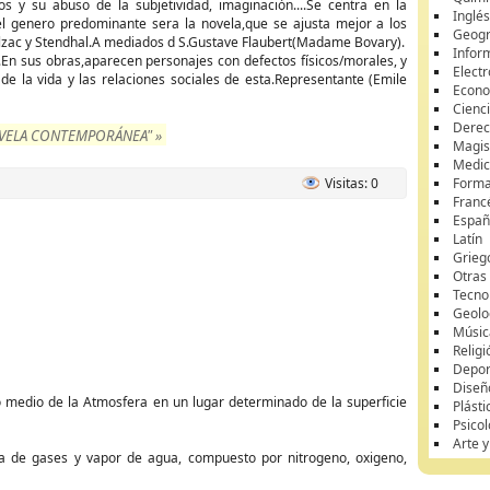
s y su abuso de la subjetividad, imaginación....Se centra en la
Inglé
l genero predominante sera la novela,que se ajusta mejor a los
Geogr
alzac y Stendhal.A mediados d S.Gustave Flaubert(Madame Bovary).
Infor
n sus obras,aparecen personajes con defectos físicos/morales, y
Elect
de la vida y las relaciones sociales de esta.Representante (Emile
Econ
Cienci
Dere
OVELA CONTEMPORÁNEA" »
Magis
Medici
Visitas: 0
Forma
Franc
Españ
Latín
Grieg
Otras
Tecno
Geolo
Músic
Religi
Depor
Diseñ
o medio de la Atmosfera en un lugar determinado de la superficie
Plásti
Psicol
Arte 
a de gases y vapor de agua, compuesto por nitrogeno, oxigeno,