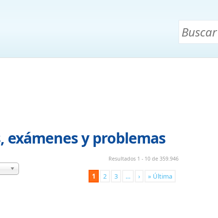
s, exámenes y problemas
Resultados 1 - 10 de 359.946
1
2
3
…
›
» Última