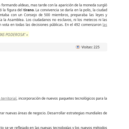
an formando aldeas, mas tarde con la aparición de la moneda surgíó
ó la figura del
tirano
. La convivencia se daría en la polis, la ciudad
ntaba con un Consejo de 500 miembros, preparaba las leyes y
ía la Asamblea. Los ciudadanos no esclavos, ni los metecos ni las
an vota en todas las decisiones públicas. En el 492 comenzaron
las
MAS PODEROSA" »
Visitas: 225
territorial
, incorporación de nuevos paquetes tecnológicos para la
ar nuevas áreas de negocio. Desarrollar estrategias mundiales de
cto se ve reflejado en las nuevas tecnologías y los nuevos métodos