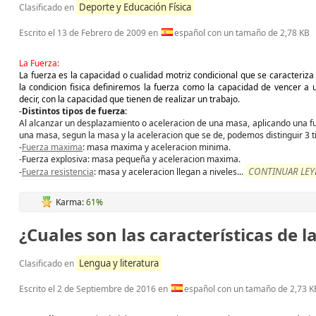
Deporte y Educación Física
Clasificado en
Escrito el
13 de Febrero de 2009
en
español con un tamaño de 2,78 KB
La Fuerza:
La fuerza es la capacidad o cualidad motriz condicional que se caracteriza
la condicion fisica definiremos la fuerza como la capacidad de vencer a 
decir, con la capacidad que tienen de realizar un trabajo.
-
Distintos tipos de fuerza
:
Al alcanzar un desplazamiento o aceleracion de una masa, aplicando una fu
una masa, segun la masa y la aceleracion que se de, podemos distinguir 3 t
-
Fuerza maxima
: masa maxima y aceleracion minima.
-Fuerza explosiva: masa pequeña y aceleracion maxima.
CONTINUAR LEYE
-
Fuerza resistencia
: masa y aceleracion llegan a niveles
...
Karma:
61%
¿Cuales son las características de
Lengua y literatura
Clasificado en
Escrito el
2 de Septiembre de 2016
en
español con un tamaño de 2,73 K