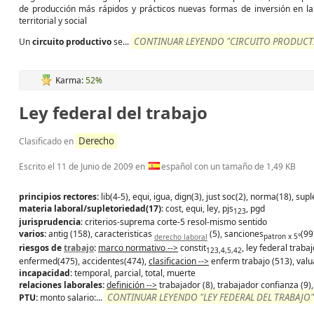
de producción más rápidos y prácticos nuevas formas de inversión en la 
territorial y social
CONTINUAR LEYENDO "CIRCUITO PRODUCTI
Un
circuito
productivo
se...
Karma:
52%
Ley federal del trabajo
Derecho
Clasificado en
Escrito el
11 de Junio de 2009
en
español con un tamaño de 1,49 KB
principios rectores:
lib(4-5), equi, igua, dign(3), just soc(2), norma(18), supl
materia laboral/supletoriedad(17)
: cost, equi, ley, pjs
, pgd
123
jurisprudencia
: criterios-suprema corte-5 resol-mismo sentido
varios:
antig (158), caracteristicas
(5), sanciones
(99
derecho laboral
patron x 5°
riesgos de
trabajo
:
marco normativo -->
constit
, ley federal trab
123,4,5,42
enfermed(475), accidentes(474),
clasificacion -->
enferm trabajo (513), valu
incapacidad:
temporal, parcial, total, muerte
relaciones laborales:
definición -->
trabajador (8), trabajador confianza (9)
CONTINUAR LEYENDO "LEY FEDERAL DEL TRABAJO"
PTU:
monto salario:...