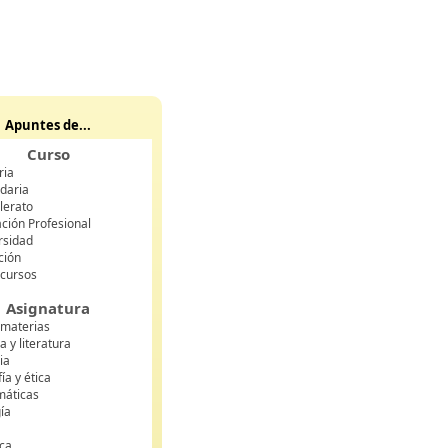
Apuntes de...
Curso
ria
daria
lerato
ción Profesional
rsidad
ción
 cursos
Asignatura
 materias
 y literatura
ia
fía y ética
áticas
gía
ca