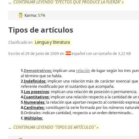
CONTINUAR LEYENDO "EFECTOS QUE PRODUCE LA FUERZA" »
...
Karma:
57%
Tipos de artículos
Lengua y literatura
Clasificado en
Escrito el
29 de Junio de 2009
en
español con un tamaño de 3,22 KB
1.
Demostrativos
:
implican una
relación
de lugar según los tres pun
al término que se habla.
2.
Indefinidos:
implican una relación más de carácter esencial que e
referente modificado por el sustantivo que acompaña.
3.
Los posesivos
: implican una relación de posesión o permanencia.
4.
Cuantitativos:
implican una relación respecto a la cantidad de un
5.
Numerales:
la relación que aportan respecto al contenido expresa
A.
Cardinales:
constituyen la serie formada por los números natural
B.Ordinales: indican cantidad, respecto a un orden determinado...
C.
Múltiplos:
CONTINUAR LEYENDO "TIPOS DE ARTÍCULOS" »
...