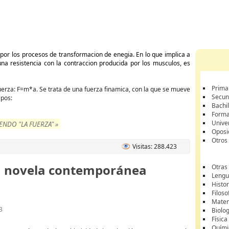
 por los procesos de transformacion de enegia. En lo que implica a
una resistencia con la contraccion producida por los musculos, es
Prima
erza: F=m*a. Se trata de una fuerza finamica, con la que se mueve
Secun
ipos:
Bachil
Forma
Unive
NDO "LA FUERZA" »
Oposi
Otros
Visitas: 288.423
 la novela contemporánea
Otras
Lengua
Histor
Filoso
Matem
B
Biolo
Física
Quími