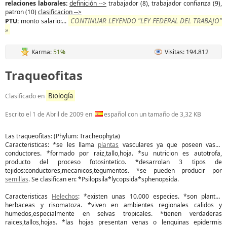
relaciones laborales:
definición -->
trabajador (8), trabajador confianza (9),
patron (10)
clasificacion -->
CONTINUAR LEYENDO "LEY FEDERAL DEL TRABAJO"
PTU:
monto salario:...
»
Karma:
51%
Visitas: 194.812
Traqueofitas
Biología
Clasificado en
Escrito el
1 de Abril de 2009
en
español con un tamaño de 3,32 KB
Las traqueofitas: (Phylum: Tracheophyta)
Caracteristicas: *se les llama
plantas
vasculares ya que poseen vasos
conductores. *formado por raiz,tallo,hoja. *su nutricion es autotrofa,
producto del proceso fotosintetico. *desarrolan 3 tipos de
tejidos:conductores,mecanicos,tegumentos. *se pueden producir por
semillas
. Se clasifican en: *Psilopsila*lycopsida*sphenopsida.
Caracteristicas
Helechos
: *existen unas 10.000 especies. *son plantas
herbaceas y risomatoza. *viven en ambientes regionales calidos y
humedos,especialmente en selvas tropicales. *tienen verdaderas
raices,tallos,hojas. *las hojas presentan venas o lenquinas epidermis