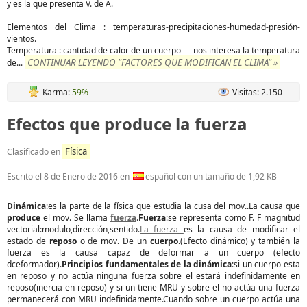
y es la que presenta V. de A.
Elementos del Clima : temperaturas-precipitaciones-humedad-presión-
vientos.
Temperatura : cantidad de calor de un cuerpo --- nos interesa la temperatura
CONTINUAR LEYENDO "FACTORES QUE MODIFICAN EL CLIMA" »
de
...
Karma:
59%
Visitas: 2.150
Efectos que produce la fuerza
Física
Clasificado en
Escrito el
8 de Enero de 2016
en
español con un tamaño de 1,92 KB
Dinámica
:es la parte de la física que estudia la cusa del mov..La causa que
produce
el mov. Se llama
fuerza
.
Fuerza
:se representa como F. F magnitud
vectorial:modulo,dirección,sentido.
La fuerza
es la causa de modificar el
estado de
reposo
o de mov. De un
cuerpo
.(Efecto dinámico) y también la
fuerza es la causa capaz de deformar a un cuerpo (efecto
dceformador).
Principios fundamentales de la dinámica
:si un cuerpo esta
en reposo y no actúa ninguna fuerza sobre el estará indefinidamente en
reposo(inercia en reposo) y si un tiene MRU y sobre el no actúa una fuerza
permanecerá con MRU indefinidamente.Cuando sobre un cuerpo actúa una