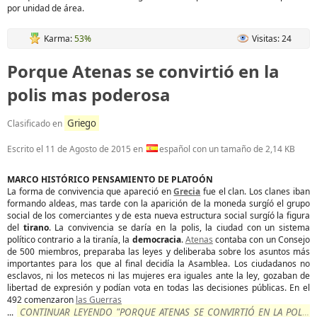
por unidad de área.
Karma:
53%
Visitas: 24
Porque Atenas se convirtió en la
polis mas poderosa
Griego
Clasificado en
Escrito el
11 de Agosto de 2015
en
español con un tamaño de 2,14 KB
MARCO HISTÓRICO PENSAMIENTO DE PLATOÓN
La forma de convivencia que apareció en
Grecia
fue el clan. Los clanes iban
formando aldeas, mas tarde con la aparición de la moneda surgíó el grupo
social de los comerciantes y de esta nueva estructura social surgíó la figura
del
tirano
. La convivencia se daría en la polis, la ciudad con un sistema
político contrario a la tiranía, la
democracia
.
Atenas
contaba con un Consejo
de 500 miembros, preparaba las leyes y deliberaba sobre los asuntos más
importantes para los que al final decidía la Asamblea. Los ciudadanos no
esclavos, ni los metecos ni las mujeres era iguales ante la ley, gozaban de
libertad de expresión y podían vota en todas las decisiones públicas. En el
492 comenzaron
las Guerras
CONTINUAR LEYENDO "PORQUE ATENAS SE CONVIRTIÓ EN LA POLIS
...