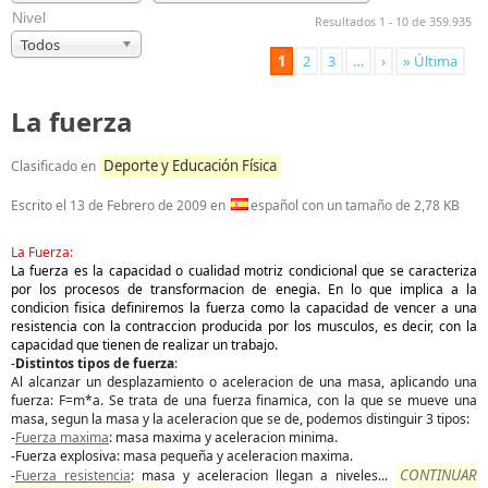
Nivel
Resultados 1 - 10 de 359.935
Todos
1
2
3
…
›
» Última
La fuerza
Deporte y Educación Física
Clasificado en
Escrito el
13 de Febrero de 2009
en
español con un tamaño de 2,78 KB
La Fuerza:
La fuerza es la capacidad o cualidad motriz condicional que se caracteriza
por los procesos de transformacion de enegia. En lo que implica a la
condicion fisica definiremos la fuerza como la capacidad de vencer a una
resistencia con la contraccion producida por los musculos, es decir, con la
capacidad que tienen de realizar un trabajo.
-
Distintos tipos de fuerza
:
Al alcanzar un desplazamiento o aceleracion de una masa, aplicando una
fuerza: F=m*a. Se trata de una fuerza finamica, con la que se mueve una
masa, segun la masa y la aceleracion que se de, podemos distinguir 3 tipos:
-
Fuerza maxima
: masa maxima y aceleracion minima.
-Fuerza explosiva: masa pequeña y aceleracion maxima.
CONTINUAR
-
Fuerza resistencia
: masa y aceleracion llegan a niveles
...