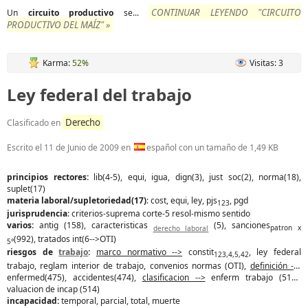
CONTINUAR LEYENDO "CIRCUITO
Un
circuito
productivo
se...
PRODUCTIVO DEL MAÍZ" »
Karma:
52%
Visitas: 3
Ley federal del trabajo
Derecho
Clasificado en
Escrito el
11 de Junio de 2009
en
español con un tamaño de 1,49 KB
principios rectores:
lib(4-5), equi, igua, dign(3), just soc(2), norma(18),
suplet(17)
materia laboral/supletoriedad(17)
: cost, equi, ley, pjs
, pgd
123
jurisprudencia
: criterios-suprema corte-5 resol-mismo sentido
varios:
antig (158), caracteristicas
(5), sanciones
derecho laboral
patron x
(992), tratados int(6-->OTI)
5°
riesgos de
trabajo
:
marco normativo -->
constit
, ley federal
123,4,5,42
trabajo, reglam interior de trabajo, convenios normas (OTI),
definición -->
enfermed(475), accidentes(474),
clasificacion -->
enferm trabajo (513),
valuacion de incap (514)
incapacidad:
temporal, parcial, total, muerte