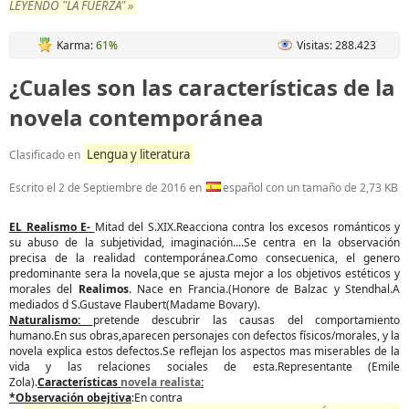
LEYENDO "LA FUERZA" »
Karma:
61%
Visitas: 288.423
¿Cuales son las características de la
novela contemporánea
Lengua y literatura
Clasificado en
Escrito el
2 de Septiembre de 2016
en
español con un tamaño de 2,73 KB
EL Realismo E-
Mitad del S.XIX.Reacciona contra los excesos románticos y
su abuso de la subjetividad, imaginación....Se centra en la observación
precisa de la realidad contemporánea.Como consecuenica, el genero
predominante sera la novela,que se ajusta mejor a los objetivos estéticos y
morales del
Realimos
. Nace en Francia.(Honore de Balzac y Stendhal.A
mediados d S.Gustave Flaubert(Madame Bovary).
Naturalismo:
pretende descubrir las causas del comportamiento
humano.En sus obras,aparecen personajes con defectos físicos/morales, y la
novela explica estos defectos.Se reflejan los aspectos mas miserables de la
vida y las relaciones sociales de esta.Representante (Emile
Zola).
Características
novela realista
:
*Observación obejtiva
:En contra