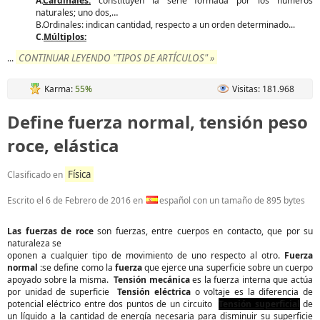
A.
Cardinales:
constituyen la serie formada por los números
naturales; uno dos,…
B.Ordinales: indican cantidad, respecto a un orden determinado...
C.
Múltiplos:
CONTINUAR LEYENDO "TIPOS DE ARTÍCULOS" »
...
Karma:
55%
Visitas: 181.968
Define fuerza normal, tensión peso
roce, elástica
Física
Clasificado en
Escrito el
6 de Febrero de 2016
en
español con un tamaño de 895 bytes
Las fuerzas de roce
son fuerzas, entre cuerpos en contacto, que por su
naturaleza se
oponen a cualquier tipo de movimiento de uno respecto al otro.
Fuerza
normal
:se define como la
fuerza
que ejerce una superficie sobre un cuerpo
apoyado sobre la misma.
Tensión mecánica
es la fuerza interna que actúa
por unidad de superficie
Tensión eléctrica
o voltaje es la diferencia de
potencial eléctrico entre dos puntos de un circuito
Tensión superficial
de
un líquido a la cantidad de energía necesaria para disminuir su superficie