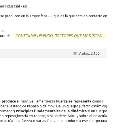
 industrial - etc...
- se producen en la Troposfera ---- que es la que esta en contacto en
tos.
CONTINUAR LEYENDO "FACTORES QUE MODIFICAN EL
tura de
...
Visitas: 2.150
ue
produce
el mov. Se llama
fuerza
.
Fuerza
:se representa como F. F
icar el estado de
reposo
o de mov. De un
cuerpo
.(Efecto dinámico)
formador).
Principios fundamentales de la dinámica
:si un cuerpo
en reposo(inercia en reposo) y si un tiene MRU y sobre el no actúa
 actúa una fuerza o varias fuerzas le produce a ese cuerpo una