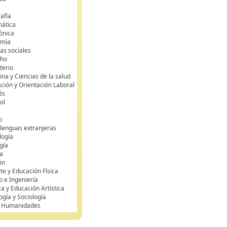
s
afía
mática
rónica
omía
as sociales
cho
terio
na y Ciencias de la salud
ción y Orientación Laboral
és
ol
o
 lenguas extranjeras
logía
gía
a
ón
te y Educación Física
o e Ingeniería
ca y Educación Artística
ogía y Sociología
y Humanidades