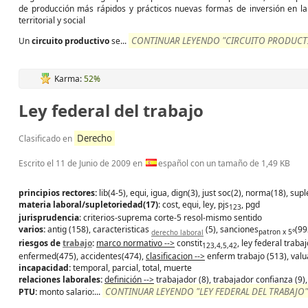
de producción más rápidos y prácticos nuevas formas de inversión en la 
territorial y social
CONTINUAR LEYENDO "CIRCUITO PRODUCTI
Un
circuito
productivo
se...
Karma:
52%
Ley federal del trabajo
Derecho
Clasificado en
Escrito el
11 de Junio de 2009
en
español con un tamaño de 1,49 KB
principios rectores:
lib(4-5), equi, igua, dign(3), just soc(2), norma(18), supl
materia laboral/supletoriedad(17)
: cost, equi, ley, pjs
, pgd
123
jurisprudencia
: criterios-suprema corte-5 resol-mismo sentido
varios:
antig (158), caracteristicas
(5), sanciones
(99
derecho laboral
patron x 5°
riesgos de
trabajo
:
marco normativo -->
constit
, ley federal trab
123,4,5,42
enfermed(475), accidentes(474),
clasificacion -->
enferm trabajo (513), valu
incapacidad:
temporal, parcial, total, muerte
relaciones laborales:
definición -->
trabajador (8), trabajador confianza (9)
CONTINUAR LEYENDO "LEY FEDERAL DEL TRABAJO"
PTU:
monto salario:...