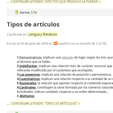
CONTINUAR LEYENDO "EFECTOS QUE PRODUCE LA FUERZA" »
...
Karma:
57%
Tipos de artículos
Lengua y literatura
Clasificado en
Escrito el
29 de Junio de 2009
en
español con un tamaño de 3,22 KB
1.
Demostrativos
:
implican una
relación
de lugar según los tres pun
al término que se habla.
2.
Indefinidos:
implican una relación más de carácter esencial que e
referente modificado por el sustantivo que acompaña.
3.
Los posesivos
: implican una relación de posesión o permanencia.
4.
Cuantitativos:
implican una relación respecto a la cantidad de un
5.
Numerales:
la relación que aportan respecto al contenido expresa
A.
Cardinales:
constituyen la serie formada por los números natural
B.Ordinales: indican cantidad, respecto a un orden determinado...
C.
Múltiplos:
CONTINUAR LEYENDO "TIPOS DE ARTÍCULOS" »
...