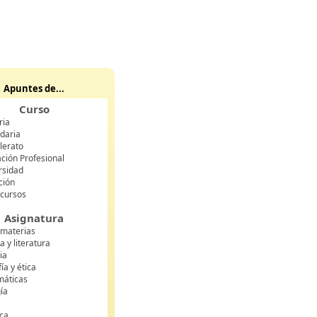
Apuntes de...
Curso
ria
daria
lerato
ción Profesional
rsidad
ción
 cursos
Asignatura
 materias
 y literatura
ia
fía y ética
áticas
gía
ca