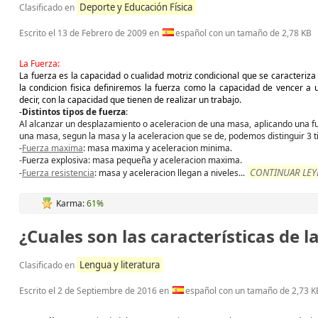
Deporte y Educación Física
Clasificado en
Escrito el
13 de Febrero de 2009
en
español con un tamaño de 2,78 KB
La Fuerza:
La fuerza es la capacidad o cualidad motriz condicional que se caracteriza
la condicion fisica definiremos la fuerza como la capacidad de vencer a 
decir, con la capacidad que tienen de realizar un trabajo.
-
Distintos tipos de fuerza
:
Al alcanzar un desplazamiento o aceleracion de una masa, aplicando una fu
una masa, segun la masa y la aceleracion que se de, podemos distinguir 3 t
-
Fuerza maxima
: masa maxima y aceleracion minima.
-Fuerza explosiva: masa pequeña y aceleracion maxima.
CONTINUAR LEYE
-
Fuerza resistencia
: masa y aceleracion llegan a niveles
...
Karma:
61%
¿Cuales son las características de
Lengua y literatura
Clasificado en
Escrito el
2 de Septiembre de 2016
en
español con un tamaño de 2,73 K