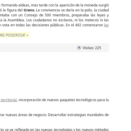
an formando aldeas, mas tarde con la aparición de la moneda surgíó
ó la figura del
tirano
. La convivencia se daría en la polis, la ciudad
ntaba con un Consejo de 500 miembros, preparaba las leyes y
ía la Asamblea. Los ciudadanos no esclavos, ni los metecos ni las
an vota en todas las decisiones públicas. En el 492 comenzaron
las
MAS PODEROSA" »
Visitas: 225
territorial
, incorporación de nuevos paquetes tecnológicos para la
ar nuevas áreas de negocio. Desarrollar estrategias mundiales de
cto se ve reflejado en las nuevas tecnologías y los nuevos métodos