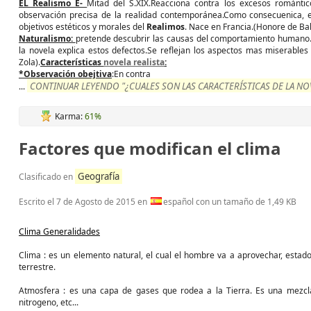
EL Realismo E-
Mitad del S.XIX.Reacciona contra los excesos romántico
observación precisa de la realidad contemporánea.Como consecuenica, e
objetivos estéticos y morales del
Realimos
. Nace en Francia.(Honore de B
Naturalismo:
pretende descubrir las causas del comportamiento humano.E
la novela explica estos defectos.Se reflejan los aspectos mas miserables 
Zola).
Características
novela realista
:
*Observación obejtiva
:En contra
CONTINUAR LEYENDO "¿CUALES SON LAS CARACTERÍSTICAS DE LA N
...
Karma:
61%
Factores que modifican el clima
Geografía
Clasificado en
Escrito el
7 de Agosto de 2015
en
español con un tamaño de 1,49 KB
Clima Generalidades
Clima : es un elemento natural, el cual el hombre va a aprovechar, estad
terrestre.
Atmosfera : es una capa de gases que rodea a la Tierra. Es una mezcl
nitrogeno, etc...