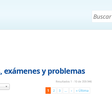
s, exámenes y problemas
Resultados 1 - 10 de 359.946
1
2
3
…
›
» Última