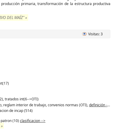
producción primaria, transformación de la estructura productiva
VO DEL MAÍZ" »
Visitas: 3
et(17)
2), tratados int(6-->OTI)
ajo, reglam interior de trabajo, convenios normas (OTI),
definición -->
acion de incap (514)
, patron (10)
clasificacion -->
 »