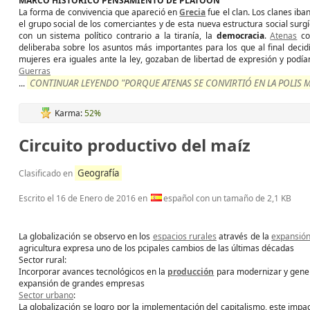
MARCO HISTÓRICO PENSAMIENTO DE PLATOÓN
La forma de convivencia que apareció en
Grecia
fue el clan. Los clanes ib
el grupo social de los comerciantes y de esta nueva estructura social surgí
con un sistema político contrario a la tiranía, la
democracia
.
Atenas
co
deliberaba sobre los asuntos más importantes para los que al final decid
mujeres era iguales ante la ley, gozaban de libertad de expresión y podí
Guerras
CONTINUAR LEYENDO "PORQUE ATENAS SE CONVIRTIÓ EN LA POLIS 
...
Karma:
52%
Circuito productivo del maíz
Geografía
Clasificado en
Escrito el
16 de Enero de 2016
en
español con un tamaño de 2,1 KB
La globalización se observo en los
espacios rurales
através de la
expansión 
agricultura expresa uno de los pcipales cambios de las últimas décadas
Sector rural:
Incorporar avances tecnológicos en la
producción
para modernizar y gener
expansión de grandes empresas
Sector urbano
:
La globalización se logro por la implementación del capitalismo, este impa