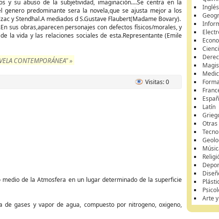
s y su abuso de la subjetividad, imaginación....Se centra en la
Inglé
l genero predominante sera la novela,que se ajusta mejor a los
Geogr
alzac y Stendhal.A mediados d S.Gustave Flaubert(Madame Bovary).
Infor
n sus obras,aparecen personajes con defectos físicos/morales, y
Elect
de la vida y las relaciones sociales de esta.Representante (Emile
Econ
Cienci
Dere
OVELA CONTEMPORÁNEA" »
Magis
Medici
Visitas: 0
Forma
Franc
Españ
Latín
Grieg
Otras
Tecno
Geolo
Músic
Religi
Depor
Diseñ
o medio de la Atmosfera en un lugar determinado de la superficie
Plásti
Psicol
Arte 
a de gases y vapor de agua, compuesto por nitrogeno, oxigeno,