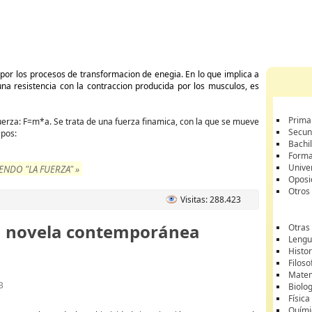
 por los procesos de transformacion de enegia. En lo que implica a
una resistencia con la contraccion producida por los musculos, es
Prima
erza: F=m*a. Se trata de una fuerza finamica, con la que se mueve
Secun
ipos:
Bachil
Forma
Unive
NDO "LA FUERZA" »
Oposi
Otros
Visitas: 288.423
 la novela contemporánea
Otras
Lengua
Histor
Filoso
Matem
B
Biolo
Física
Quími