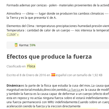
Formado ademas por cenizas - polen - materiales provenientes de la actividad
Atmosfera ---- clima ---- lugar donde se producen los cambios climaticos ---
la Tierra y es la que presenta V. de A.
Elementos del Clima : temperaturas-precipitaciones-humedad-presión-vien
Temperatura : cantidad de calor de un cuerpo --- nos interesa la tempera
CLIMA" »
Karma:
59%
Efectos que produce la fuerza
Física
Clasificado en
Escrito el
8 de Enero de 2016
en
español con un tamaño de 1,92 KB
Dinámica
:es la parte de la física que estudia la cusa del mov..La causa q
magnitud vectorial:modulo,dirección,sentido.
La fuerza
es la causa de modif
y también la fuerza es la causa capaz de deformar a un cuerpo (efecto dce
esta en reposo y no actúa ninguna fuerza sobre el estará indefinidamente 
una fuerza permanecerá con MRU indefinidamente.Cuando sobre un cuerpo
aceleración siendo la fuerza y la ireccion directamente