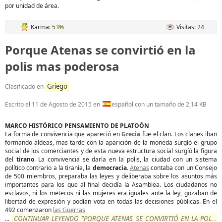
por unidad de área.
Karma:
53%
Visitas: 24
Porque Atenas se convirtió en la
polis mas poderosa
Griego
Clasificado en
Escrito el
11 de Agosto de 2015
en
español con un tamaño de 2,14 KB
MARCO HISTÓRICO PENSAMIENTO DE PLATOÓN
La forma de convivencia que apareció en
Grecia
fue el clan. Los clanes iban
formando aldeas, mas tarde con la aparición de la moneda surgíó el grupo
social de los comerciantes y de esta nueva estructura social surgíó la figura
del
tirano
. La convivencia se daría en la polis, la ciudad con un sistema
político contrario a la tiranía, la
democracia
.
Atenas
contaba con un Consejo
de 500 miembros, preparaba las leyes y deliberaba sobre los asuntos más
importantes para los que al final decidía la Asamblea. Los ciudadanos no
esclavos, ni los metecos ni las mujeres era iguales ante la ley, gozaban de
libertad de expresión y podían vota en todas las decisiones públicas. En el
492 comenzaron
las Guerras
CONTINUAR LEYENDO "PORQUE ATENAS SE CONVIRTIÓ EN LA POLIS
...