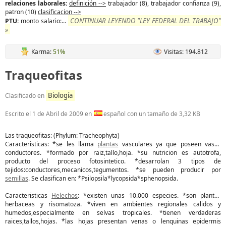
relaciones laborales:
definición -->
trabajador (8), trabajador confianza (9),
patron (10)
clasificacion -->
CONTINUAR LEYENDO "LEY FEDERAL DEL TRABAJO"
PTU:
monto salario:...
»
Karma:
51%
Visitas: 194.812
Traqueofitas
Biología
Clasificado en
Escrito el
1 de Abril de 2009
en
español con un tamaño de 3,32 KB
Las traqueofitas: (Phylum: Tracheophyta)
Caracteristicas: *se les llama
plantas
vasculares ya que poseen vasos
conductores. *formado por raiz,tallo,hoja. *su nutricion es autotrofa,
producto del proceso fotosintetico. *desarrolan 3 tipos de
tejidos:conductores,mecanicos,tegumentos. *se pueden producir por
semillas
. Se clasifican en: *Psilopsila*lycopsida*sphenopsida.
Caracteristicas
Helechos
: *existen unas 10.000 especies. *son plantas
herbaceas y risomatoza. *viven en ambientes regionales calidos y
humedos,especialmente en selvas tropicales. *tienen verdaderas
raices,tallos,hojas. *las hojas presentan venas o lenquinas epidermis