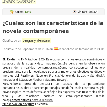
LEYENDO "LA FUERZA" »
Karma:
61%
Visitas: 288.423
¿Cuales son las características de la
novela contemporánea
Lengua y literatura
Clasificado en
Escrito el
2 de Septiembre de 2016
en
español con un tamaño de 2,73 KB
EL Realismo E-
Mitad del S.XIX.Reacciona contra los excesos románticos y
su abuso de la subjetividad, imaginación....Se centra en la observación
precisa de la realidad contemporánea.Como consecuenica, el genero
predominante sera la novela,que se ajusta mejor a los objetivos estéticos y
morales del
Realimos
. Nace en Francia.(Honore de Balzac y Stendhal.A
mediados d S.Gustave Flaubert(Madame Bovary).
Naturalismo:
pretende descubrir las causas del comportamiento
humano.En sus obras,aparecen personajes con defectos físicos/morales, y la
novela explica estos defectos.Se reflejan los aspectos mas miserables de la
vida y las relaciones sociales de esta.Representante (Emile
Zola).
Características
novela realista
:
*Observación obejtiva
:En contra