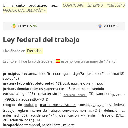
CONTINUAR LEYENDO "CIRCUITO
Un
circuito
productivo
se...
PRODUCTIVO DEL MAÍZ" »
Karma:
52%
Visitas: 3
Ley federal del trabajo
Derecho
Clasificado en
Escrito el
11 de Junio de 2009
en
español con un tamaño de 1,49 KB
principios rectores:
lib(4-5), equi, igua, dign(3), just soc(2), norma(18),
suplet(17)
materia laboral/supletoriedad(17)
: cost, equi, ley, pjs
, pgd
123
jurisprudencia
: criterios-suprema corte-5 resol-mismo sentido
varios:
antig (158), caracteristicas
(5), sanciones
derecho laboral
patron x
(992), tratados int(6-->OTI)
5°
riesgos de
trabajo
:
marco normativo -->
constit
, ley federal
123,4,5,42
trabajo, reglam interior de trabajo, convenios normas (OTI),
definición -->
enfermed(475), accidentes(474),
clasificacion -->
enferm trabajo (513),
valuacion de incap (514)
incapacidad:
temporal, parcial, total, muerte