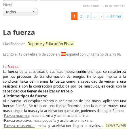
Nivel
Resultados 1 - 10 de 359.943
Todos
1
2
3
…
›
» Última
La fuerza
Deporte y Educación Física
Clasificado en
Escrito el
13 de Febrero de 2009
en
español con un tamaño de 2,78 KB
La Fuerza:
La fuerza es la capacidad o cualidad motriz condicional que se caracteriza
por los procesos de transformacion de enegia. En lo que implica a la
condicion fisica definiremos la fuerza como la capacidad de vencer a una
resistencia con la contraccion producida por los musculos, es decir, con la
capacidad que tienen de realizar un trabajo.
-
Distintos tipos de fuerza
:
Al alcanzar un desplazamiento o aceleracion de una masa, aplicando una
fuerza: F=m*a. Se trata de una fuerza finamica, con la que se mueve una
masa, segun la masa y la aceleracion que se de, podemos distinguir 3 tipos:
-
Fuerza maxima
: masa maxima y aceleracion minima.
-Fuerza explosiva: masa pequeña y aceleracion maxima.
CONTINUAR
-
Fuerza resistencia
: masa y aceleracion llegan a niveles
...