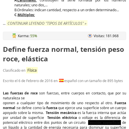
A.
Cardinales:
constituyen la serie formada por los números
naturales; uno dos,…
B.Ordinales: indican cantidad, respecto a un orden determinado...
C.
Múltiplos:
CONTINUAR LEYENDO "TIPOS DE ARTÍCULOS" »
...
Karma:
55%
Visitas: 181.968
Define fuerza normal, tensión peso
roce, elástica
Física
Clasificado en
Escrito el
6 de Febrero de 2016
en
español con un tamaño de 895 bytes
Las fuerzas de roce
son fuerzas, entre cuerpos en contacto, que por su
naturaleza se
oponen a cualquier tipo de movimiento de uno respecto al otro.
Fuerza
normal
:se define como la
fuerza
que ejerce una superficie sobre un cuerpo
apoyado sobre la misma.
Tensión mecánica
es la fuerza interna que actúa
por unidad de superficie
Tensión eléctrica
o voltaje es la diferencia de
potencial eléctrico entre dos puntos de un circuito
Tensión superficial
de
un líquido a la cantidad de energía necesaria para disminuir su superficie