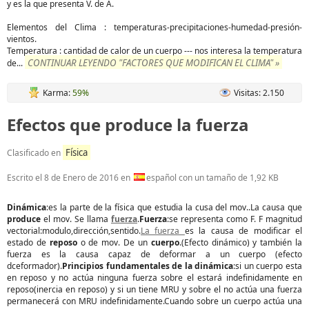
y es la que presenta V. de A.
Elementos del Clima : temperaturas-precipitaciones-humedad-presión-
vientos.
Temperatura : cantidad de calor de un cuerpo --- nos interesa la temperatura
CONTINUAR LEYENDO "FACTORES QUE MODIFICAN EL CLIMA" »
de
...
Karma:
59%
Visitas: 2.150
Efectos que produce la fuerza
Física
Clasificado en
Escrito el
8 de Enero de 2016
en
español con un tamaño de 1,92 KB
Dinámica
:es la parte de la física que estudia la cusa del mov..La causa que
produce
el mov. Se llama
fuerza
.
Fuerza
:se representa como F. F magnitud
vectorial:modulo,dirección,sentido.
La fuerza
es la causa de modificar el
estado de
reposo
o de mov. De un
cuerpo
.(Efecto dinámico) y también la
fuerza es la causa capaz de deformar a un cuerpo (efecto
dceformador).
Principios fundamentales de la dinámica
:si un cuerpo esta
en reposo y no actúa ninguna fuerza sobre el estará indefinidamente en
reposo(inercia en reposo) y si un tiene MRU y sobre el no actúa una fuerza
permanecerá con MRU indefinidamente.Cuando sobre un cuerpo actúa una