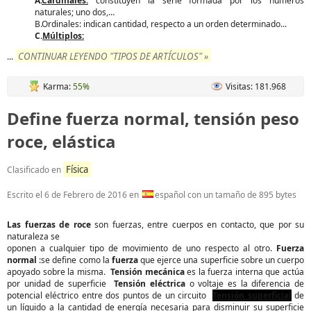
A.
Cardinales:
constituyen la serie formada por los números
naturales; uno dos,…
B.Ordinales: indican cantidad, respecto a un orden determinado...
C.
Múltiplos:
CONTINUAR LEYENDO "TIPOS DE ARTÍCULOS" »
...
Karma:
55%
Visitas: 181.968
Define fuerza normal, tensión peso
roce, elástica
Física
Clasificado en
Escrito el
6 de Febrero de 2016
en
español con un tamaño de 895 bytes
Las fuerzas de roce
son fuerzas, entre cuerpos en contacto, que por su
naturaleza se
oponen a cualquier tipo de movimiento de uno respecto al otro.
Fuerza
normal
:se define como la
fuerza
que ejerce una superficie sobre un cuerpo
apoyado sobre la misma.
Tensión mecánica
es la fuerza interna que actúa
por unidad de superficie
Tensión eléctrica
o voltaje es la diferencia de
potencial eléctrico entre dos puntos de un circuito
Tensión superficial
de
un líquido a la cantidad de energía necesaria para disminuir su superficie