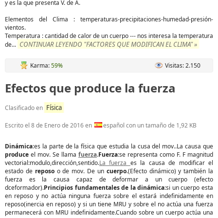
y es la que presenta V. de A.
Elementos del Clima : temperaturas-precipitaciones-humedad-presión-
vientos.
Temperatura : cantidad de calor de un cuerpo --- nos interesa la temperatura
CONTINUAR LEYENDO "FACTORES QUE MODIFICAN EL CLIMA" »
de
...
Karma:
59%
Visitas: 2.150
Efectos que produce la fuerza
Física
Clasificado en
Escrito el
8 de Enero de 2016
en
español con un tamaño de 1,92 KB
Dinámica
:es la parte de la física que estudia la cusa del mov..La causa que
produce
el mov. Se llama
fuerza
.
Fuerza
:se representa como F. F magnitud
vectorial:modulo,dirección,sentido.
La fuerza
es la causa de modificar el
estado de
reposo
o de mov. De un
cuerpo
.(Efecto dinámico) y también la
fuerza es la causa capaz de deformar a un cuerpo (efecto
dceformador).
Principios fundamentales de la dinámica
:si un cuerpo esta
en reposo y no actúa ninguna fuerza sobre el estará indefinidamente en
reposo(inercia en reposo) y si un tiene MRU y sobre el no actúa una fuerza
permanecerá con MRU indefinidamente.Cuando sobre un cuerpo actúa una