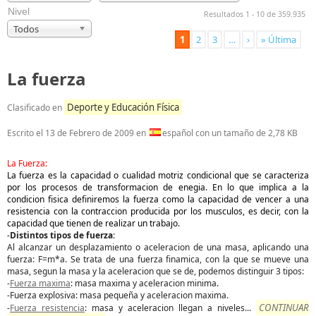
Nivel
Resultados 1 - 10 de 359.935
Todos
1
2
3
…
›
» Última
La fuerza
Deporte y Educación Física
Clasificado en
Escrito el
13 de Febrero de 2009
en
español con un tamaño de 2,78 KB
La Fuerza:
La fuerza es la capacidad o cualidad motriz condicional que se caracteriza
por los procesos de transformacion de enegia. En lo que implica a la
condicion fisica definiremos la fuerza como la capacidad de vencer a una
resistencia con la contraccion producida por los musculos, es decir, con la
capacidad que tienen de realizar un trabajo.
-
Distintos tipos de fuerza
:
Al alcanzar un desplazamiento o aceleracion de una masa, aplicando una
fuerza: F=m*a. Se trata de una fuerza finamica, con la que se mueve una
masa, segun la masa y la aceleracion que se de, podemos distinguir 3 tipos:
-
Fuerza maxima
: masa maxima y aceleracion minima.
-Fuerza explosiva: masa pequeña y aceleracion maxima.
CONTINUAR
-
Fuerza resistencia
: masa y aceleracion llegan a niveles
...