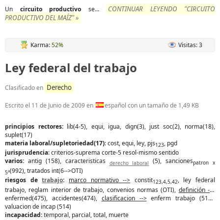
CONTINUAR LEYENDO "CIRCUITO
Un
circuito
productivo
se...
PRODUCTIVO DEL MAÍZ" »
Karma:
52%
Visitas: 3
Ley federal del trabajo
Derecho
Clasificado en
Escrito el
11 de Junio de 2009
en
español con un tamaño de 1,49 KB
principios rectores:
lib(4-5), equi, igua, dign(3), just soc(2), norma(18),
suplet(17)
materia laboral/supletoriedad(17)
: cost, equi, ley, pjs
, pgd
123
jurisprudencia
: criterios-suprema corte-5 resol-mismo sentido
varios:
antig (158), caracteristicas
(5), sanciones
derecho laboral
patron x
(992), tratados int(6-->OTI)
5°
riesgos de
trabajo
:
marco normativo -->
constit
, ley federal
123,4,5,42
trabajo, reglam interior de trabajo, convenios normas (OTI),
definición -->
enfermed(475), accidentes(474),
clasificacion -->
enferm trabajo (513),
valuacion de incap (514)
incapacidad:
temporal, parcial, total, muerte