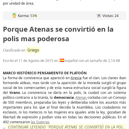
por unidad de área.
Karma:
53%
Visitas: 24
Porque Atenas se convirtió en la
polis mas poderosa
Griego
Clasificado en
Escrito el
11 de Agosto de 2015
en
español con un tamaño de 2,14 KB
MARCO HISTÓRICO PENSAMIENTO DE PLATOÓN
La forma de convivencia que apareció en
Grecia
fue el clan. Los clanes iban
formando aldeas, mas tarde con la aparición de la moneda surgíó el grupo
social de los comerciantes y de esta nueva estructura social surgíó la figura
del
tirano
. La convivencia se daría en la polis, la ciudad con un sistema
político contrario a la tiranía, la
democracia
.
Atenas
contaba con un Consejo
de 500 miembros, preparaba las leyes y deliberaba sobre los asuntos más
importantes para los que al final decidía la Asamblea. Los ciudadanos no
esclavos, ni los metecos ni las mujeres era iguales ante la ley, gozaban de
libertad de expresión y podían vota en todas las decisiones públicas. En el
492 comenzaron
las Guerras
CONTINUAR LEYENDO "PORQUE ATENAS SE CONVIRTIÓ EN LA POLIS
...