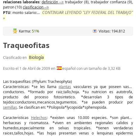
relaciones laborales:
definición -->
trabajador (8), trabajador confianza (9),
patron (10)
clasificacion -->
CONTINUAR LEYENDO "LEY FEDERAL DEL TRABAJO"
PTU:
monto salario:...
»
Karma:
51%
Visitas: 194.812
Traqueofitas
Biología
Clasificado en
Escrito el
1 de Abril de 2009
en
español con un tamaño de 3,32 KB
Las traqueofitas: (Phylum: Tracheophyta)
Caracteristicas: *se les llama
plantas
vasculares ya que poseen vasos
conductores. *formado por raiz,tallo,hoja. *su nutricion es autotrofa,
producto del proceso fotosintetico. *desarrolan 3 tipos de
tejidos:conductores,mecanicos,tegumentos. *se pueden producir por
semillas
. Se clasifican en: *Psilopsila*lycopsida*sphenopsida.
Caracteristicas
Helechos
: *existen unas 10.000 especies. *son plantas
herbaceas y risomatoza. *viven en ambientes regionales calidos y
humedos,especialmente en selvas tropicales. *tienen verdaderas
raices,tallos,hojas. *las hojas presentan venas o lenquinas epidermis