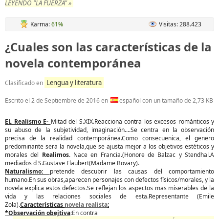
LEYENDO "LA FUERZA" »
Karma:
61%
Visitas: 288.423
¿Cuales son las características de la
novela contemporánea
Lengua y literatura
Clasificado en
Escrito el
2 de Septiembre de 2016
en
español con un tamaño de 2,73 KB
EL Realismo E-
Mitad del S.XIX.Reacciona contra los excesos románticos y
su abuso de la subjetividad, imaginación....Se centra en la observación
precisa de la realidad contemporánea.Como consecuenica, el genero
predominante sera la novela,que se ajusta mejor a los objetivos estéticos y
morales del
Realimos
. Nace en Francia.(Honore de Balzac y Stendhal.A
mediados d S.Gustave Flaubert(Madame Bovary).
Naturalismo:
pretende descubrir las causas del comportamiento
humano.En sus obras,aparecen personajes con defectos físicos/morales, y la
novela explica estos defectos.Se reflejan los aspectos mas miserables de la
vida y las relaciones sociales de esta.Representante (Emile
Zola).
Características
novela realista
:
*Observación obejtiva
:En contra