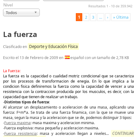
Nivel
Resultados 1 - 10 de 359.942
Todos
1
2
3
…
›
» Última
La fuerza
Deporte y Educación Física
Clasificado en
Escrito el
13 de Febrero de 2009
en
español con un tamaño de 2,78 KB
La Fuerza:
La fuerza es la capacidad o cualidad motriz condicional que se caracteriza
por los procesos de transformacion de enegia. En lo que implica a la
condicion fisica definiremos la fuerza como la capacidad de vencer a una
resistencia con la contraccion producida por los musculos, es decir, con la
capacidad que tienen de realizar un trabajo.
-
Distintos tipos de fuerza
:
Al alcanzar un desplazamiento o aceleracion de una masa, aplicando una
fuerza: F=m*a. Se trata de una fuerza finamica, con la que se mueve una
masa, segun la masa y la aceleracion que se de, podemos distinguir 3 tipos:
-
Fuerza maxima
: masa maxima y aceleracion minima.
-Fuerza explosiva: masa pequeña y aceleracion maxima.
CONTINUAR
-
Fuerza resistencia
: masa y aceleracion llegan a niveles
...