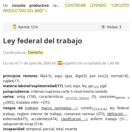
CONTINUAR LEYENDO "CIRCUITO
Un
circuito
productivo
se...
PRODUCTIVO DEL MAÍZ" »
Karma:
52%
Visitas: 3
Ley federal del trabajo
Derecho
Clasificado en
Escrito el
11 de Junio de 2009
en
español con un tamaño de 1,49 KB
principios rectores:
lib(4-5), equi, igua, dign(3), just soc(2), norma(18),
suplet(17)
materia laboral/supletoriedad(17)
: cost, equi, ley, pjs
, pgd
123
jurisprudencia
: criterios-suprema corte-5 resol-mismo sentido
varios:
antig (158), caracteristicas
(5), sanciones
derecho laboral
patron x
(992), tratados int(6-->OTI)
5°
riesgos de
trabajo
:
marco normativo -->
constit
, ley federal
123,4,5,42
trabajo, reglam interior de trabajo, convenios normas (OTI),
definición -->
enfermed(475), accidentes(474),
clasificacion -->
enferm trabajo (513),
valuacion de incap (514)
incapacidad:
temporal, parcial, total, muerte