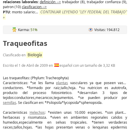
relaciones laborales:
definición -->
trabajador (8), trabajador confianza (9),
patron (10)
clasificacion -->
CONTINUAR LEYENDO "LEY FEDERAL DEL TRABAJO"
PTU:
monto salario:...
»
Karma:
51%
Visitas: 194.812
Traqueofitas
Biología
Clasificado en
Escrito el
1 de Abril de 2009
en
español con un tamaño de 3,32 KB
Las traqueofitas: (Phylum: Tracheophyta)
Caracteristicas: *se les llama
plantas
vasculares ya que poseen vasos
conductores. *formado por raiz,tallo,hoja. *su nutricion es autotrofa,
producto del proceso fotosintetico. *desarrolan 3 tipos de
tejidos:conductores,mecanicos,tegumentos. *se pueden producir por
semillas
. Se clasifican en: *Psilopsila*lycopsida*sphenopsida.
Caracteristicas
Helechos
: *existen unas 10.000 especies. *son plantas
herbaceas y risomatoza. *viven en ambientes regionales calidos y
humedos,especialmente en selvas tropicales. *tienen verdaderas
raices,tallos,hojas. *las hojas presentan venas o lenquinas epidermis