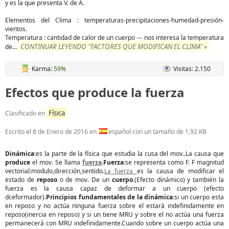
y es la que presenta V. de A.
Elementos del Clima : temperaturas-precipitaciones-humedad-presión-
vientos.
Temperatura : cantidad de calor de un cuerpo --- nos interesa la temperatura
CONTINUAR LEYENDO "FACTORES QUE MODIFICAN EL CLIMA" »
de
...
Karma:
59%
Visitas: 2.150
Efectos que produce la fuerza
Física
Clasificado en
Escrito el
8 de Enero de 2016
en
español con un tamaño de 1,92 KB
Dinámica
:es la parte de la física que estudia la cusa del mov..La causa que
produce
el mov. Se llama
fuerza
.
Fuerza
:se representa como F. F magnitud
vectorial:modulo,dirección,sentido.
La fuerza
es la causa de modificar el
estado de
reposo
o de mov. De un
cuerpo
.(Efecto dinámico) y también la
fuerza es la causa capaz de deformar a un cuerpo (efecto
dceformador).
Principios fundamentales de la dinámica
:si un cuerpo esta
en reposo y no actúa ninguna fuerza sobre el estará indefinidamente en
reposo(inercia en reposo) y si un tiene MRU y sobre el no actúa una fuerza
permanecerá con MRU indefinidamente.Cuando sobre un cuerpo actúa una