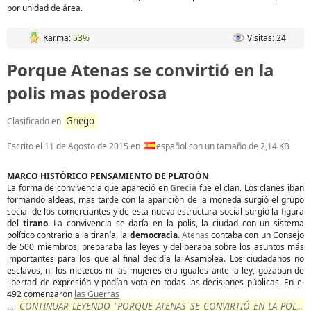
por unidad de área.
Karma:
53%
Visitas: 24
Porque Atenas se convirtió en la
polis mas poderosa
Griego
Clasificado en
Escrito el
11 de Agosto de 2015
en
español con un tamaño de 2,14 KB
MARCO HISTÓRICO PENSAMIENTO DE PLATOÓN
La forma de convivencia que apareció en
Grecia
fue el clan. Los clanes iban
formando aldeas, mas tarde con la aparición de la moneda surgíó el grupo
social de los comerciantes y de esta nueva estructura social surgíó la figura
del
tirano
. La convivencia se daría en la polis, la ciudad con un sistema
político contrario a la tiranía, la
democracia
.
Atenas
contaba con un Consejo
de 500 miembros, preparaba las leyes y deliberaba sobre los asuntos más
importantes para los que al final decidía la Asamblea. Los ciudadanos no
esclavos, ni los metecos ni las mujeres era iguales ante la ley, gozaban de
libertad de expresión y podían vota en todas las decisiones públicas. En el
492 comenzaron
las Guerras
CONTINUAR LEYENDO "PORQUE ATENAS SE CONVIRTIÓ EN LA POLIS
...