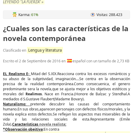
LEYENDO "LA FUERZA" »
Karma:
61%
Visitas: 288.423
¿Cuales son las características de la
novela contemporánea
Lengua y literatura
Clasificado en
Escrito el
2 de Septiembre de 2016
en
español con un tamaño de 2,73 KB
EL Realismo E-
Mitad del S.XIX.Reacciona contra los excesos románticos y
su abuso de la subjetividad, imaginación....Se centra en la observación
precisa de la realidad contemporánea.Como consecuenica, el genero
predominante sera la novela,que se ajusta mejor a los objetivos estéticos y
morales del
Realimos
. Nace en Francia.(Honore de Balzac y Stendhal.A
mediados d S.Gustave Flaubert(Madame Bovary).
Naturalismo:
pretende descubrir las causas del comportamiento
humano.En sus obras,aparecen personajes con defectos físicos/morales, y la
novela explica estos defectos.Se reflejan los aspectos mas miserables de la
vida y las relaciones sociales de esta.Representante (Emile
Zola).
Características
novela realista
:
*Observación obejtiva
:En contra