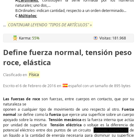
A.
Cardinales:
constituyen la serie formada por los números
naturales; uno dos,…
B.Ordinales: indican cantidad, respecto a un orden determinado...
C.
Múltiplos:
CONTINUAR LEYENDO "TIPOS DE ARTÍCULOS" »
...
Karma:
55%
Visitas: 181.968
Define fuerza normal, tensión peso
roce, elástica
Física
Clasificado en
Escrito el
6 de Febrero de 2016
en
español con un tamaño de 895 bytes
Las fuerzas de roce
son fuerzas, entre cuerpos en contacto, que por su
naturaleza se
oponen a cualquier tipo de movimiento de uno respecto al otro.
Fuerza
normal
:se define como la
fuerza
que ejerce una superficie sobre un cuerpo
apoyado sobre la misma.
Tensión mecánica
es la fuerza interna que actúa
por unidad de superficie
Tensión eléctrica
o voltaje es la diferencia de
potencial eléctrico entre dos puntos de un circuito
Tensión superficial
de
un líquido a la cantidad de energía necesaria para disminuir su superficie