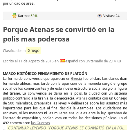
por unidad de área.
Karma:
53%
Visitas: 24
Porque Atenas se convirtió en la
polis mas poderosa
Griego
Clasificado en
Escrito el
11 de Agosto de 2015
en
español con un tamaño de 2,14 KB
MARCO HISTÓRICO PENSAMIENTO DE PLATOÓN
La forma de convivencia que apareció en
Grecia
fue el clan. Los clanes iban
formando aldeas, mas tarde con la aparición de la moneda surgíó el grupo
social de los comerciantes y de esta nueva estructura social surgíó la figura
del
tirano
. La convivencia se daría en la polis, la ciudad con un sistema
político contrario a la tiranía, la
democracia
.
Atenas
contaba con un Consejo
de 500 miembros, preparaba las leyes y deliberaba sobre los asuntos más
importantes para los que al final decidía la Asamblea. Los ciudadanos no
esclavos, ni los metecos ni las mujeres era iguales ante la ley, gozaban de
libertad de expresión y podían vota en todas las decisiones públicas. En el
492 comenzaron
las Guerras
CONTINUAR LEYENDO "PORQUE ATENAS SE CONVIRTIÓ EN LA POLIS
...