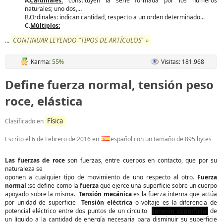
A.
Cardinales:
constituyen la serie formada por los números
naturales; uno dos,…
B.Ordinales: indican cantidad, respecto a un orden determinado...
C.
Múltiplos:
CONTINUAR LEYENDO "TIPOS DE ARTÍCULOS" »
...
Karma:
55%
Visitas: 181.968
Define fuerza normal, tensión peso
roce, elástica
Física
Clasificado en
Escrito el
6 de Febrero de 2016
en
español con un tamaño de 895 bytes
Las fuerzas de roce
son fuerzas, entre cuerpos en contacto, que por su
naturaleza se
oponen a cualquier tipo de movimiento de uno respecto al otro.
Fuerza
normal
:se define como la
fuerza
que ejerce una superficie sobre un cuerpo
apoyado sobre la misma.
Tensión mecánica
es la fuerza interna que actúa
por unidad de superficie
Tensión eléctrica
o voltaje es la diferencia de
potencial eléctrico entre dos puntos de un circuito
Tensión superficial
de
un líquido a la cantidad de energía necesaria para disminuir su superficie