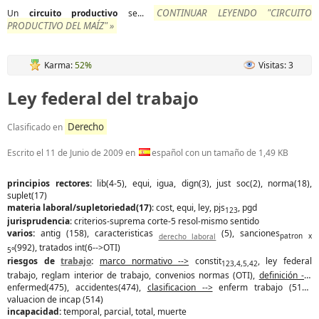
CONTINUAR LEYENDO "CIRCUITO
Un
circuito
productivo
se...
PRODUCTIVO DEL MAÍZ" »
Karma:
52%
Visitas: 3
Ley federal del trabajo
Derecho
Clasificado en
Escrito el
11 de Junio de 2009
en
español con un tamaño de 1,49 KB
principios rectores:
lib(4-5), equi, igua, dign(3), just soc(2), norma(18),
suplet(17)
materia laboral/supletoriedad(17)
: cost, equi, ley, pjs
, pgd
123
jurisprudencia
: criterios-suprema corte-5 resol-mismo sentido
varios:
antig (158), caracteristicas
(5), sanciones
derecho laboral
patron x
(992), tratados int(6-->OTI)
5°
riesgos de
trabajo
:
marco normativo -->
constit
, ley federal
123,4,5,42
trabajo, reglam interior de trabajo, convenios normas (OTI),
definición -->
enfermed(475), accidentes(474),
clasificacion -->
enferm trabajo (513),
valuacion de incap (514)
incapacidad:
temporal, parcial, total, muerte