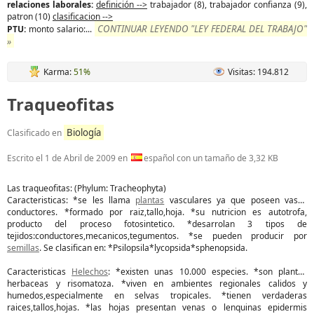
relaciones laborales:
definición -->
trabajador (8), trabajador confianza (9),
patron (10)
clasificacion -->
CONTINUAR LEYENDO "LEY FEDERAL DEL TRABAJO"
PTU:
monto salario:...
»
Karma:
51%
Visitas: 194.812
Traqueofitas
Biología
Clasificado en
Escrito el
1 de Abril de 2009
en
español con un tamaño de 3,32 KB
Las traqueofitas: (Phylum: Tracheophyta)
Caracteristicas: *se les llama
plantas
vasculares ya que poseen vasos
conductores. *formado por raiz,tallo,hoja. *su nutricion es autotrofa,
producto del proceso fotosintetico. *desarrolan 3 tipos de
tejidos:conductores,mecanicos,tegumentos. *se pueden producir por
semillas
. Se clasifican en: *Psilopsila*lycopsida*sphenopsida.
Caracteristicas
Helechos
: *existen unas 10.000 especies. *son plantas
herbaceas y risomatoza. *viven en ambientes regionales calidos y
humedos,especialmente en selvas tropicales. *tienen verdaderas
raices,tallos,hojas. *las hojas presentan venas o lenquinas epidermis