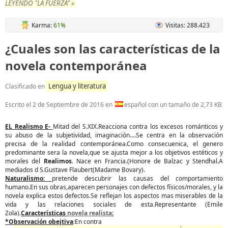
LEYENDO "LA FUERZA" »
Karma:
61%
Visitas: 288.423
¿Cuales son las características de la
novela contemporánea
Lengua y literatura
Clasificado en
Escrito el
2 de Septiembre de 2016
en
español con un tamaño de 2,73 KB
EL Realismo E-
Mitad del S.XIX.Reacciona contra los excesos románticos y
su abuso de la subjetividad, imaginación....Se centra en la observación
precisa de la realidad contemporánea.Como consecuenica, el genero
predominante sera la novela,que se ajusta mejor a los objetivos estéticos y
morales del
Realimos
. Nace en Francia.(Honore de Balzac y Stendhal.A
mediados d S.Gustave Flaubert(Madame Bovary).
Naturalismo:
pretende descubrir las causas del comportamiento
humano.En sus obras,aparecen personajes con defectos físicos/morales, y la
novela explica estos defectos.Se reflejan los aspectos mas miserables de la
vida y las relaciones sociales de esta.Representante (Emile
Zola).
Características
novela realista
:
*Observación obejtiva
:En contra