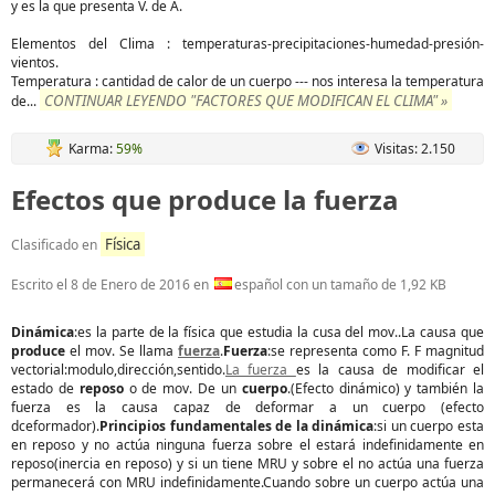
y es la que presenta V. de A.
Elementos del Clima : temperaturas-precipitaciones-humedad-presión-
vientos.
Temperatura : cantidad de calor de un cuerpo --- nos interesa la temperatura
CONTINUAR LEYENDO "FACTORES QUE MODIFICAN EL CLIMA" »
de
...
Karma:
59%
Visitas: 2.150
Efectos que produce la fuerza
Física
Clasificado en
Escrito el
8 de Enero de 2016
en
español con un tamaño de 1,92 KB
Dinámica
:es la parte de la física que estudia la cusa del mov..La causa que
produce
el mov. Se llama
fuerza
.
Fuerza
:se representa como F. F magnitud
vectorial:modulo,dirección,sentido.
La fuerza
es la causa de modificar el
estado de
reposo
o de mov. De un
cuerpo
.(Efecto dinámico) y también la
fuerza es la causa capaz de deformar a un cuerpo (efecto
dceformador).
Principios fundamentales de la dinámica
:si un cuerpo esta
en reposo y no actúa ninguna fuerza sobre el estará indefinidamente en
reposo(inercia en reposo) y si un tiene MRU y sobre el no actúa una fuerza
permanecerá con MRU indefinidamente.Cuando sobre un cuerpo actúa una