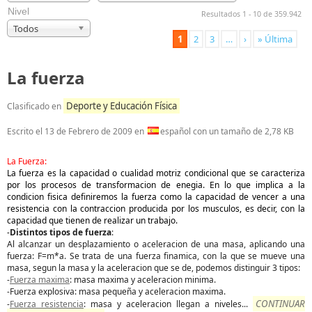
Nivel
Resultados 1 - 10 de 359.942
Todos
1
2
3
…
›
» Última
La fuerza
Deporte y Educación Física
Clasificado en
Escrito el
13 de Febrero de 2009
en
español con un tamaño de 2,78 KB
La Fuerza:
La fuerza es la capacidad o cualidad motriz condicional que se caracteriza
por los procesos de transformacion de enegia. En lo que implica a la
condicion fisica definiremos la fuerza como la capacidad de vencer a una
resistencia con la contraccion producida por los musculos, es decir, con la
capacidad que tienen de realizar un trabajo.
-
Distintos tipos de fuerza
:
Al alcanzar un desplazamiento o aceleracion de una masa, aplicando una
fuerza: F=m*a. Se trata de una fuerza finamica, con la que se mueve una
masa, segun la masa y la aceleracion que se de, podemos distinguir 3 tipos:
-
Fuerza maxima
: masa maxima y aceleracion minima.
-Fuerza explosiva: masa pequeña y aceleracion maxima.
CONTINUAR
-
Fuerza resistencia
: masa y aceleracion llegan a niveles
...