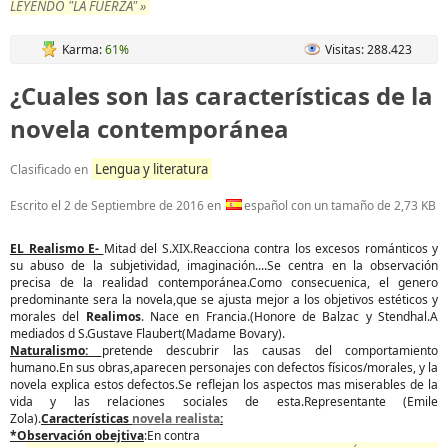
LEYENDO "LA FUERZA" »
Karma:
61%
Visitas: 288.423
¿Cuales son las características de la
novela contemporánea
Lengua y literatura
Clasificado en
Escrito el
2 de Septiembre de 2016
en
español con un tamaño de 2,73 KB
EL Realismo E-
Mitad del S.XIX.Reacciona contra los excesos románticos y
su abuso de la subjetividad, imaginación....Se centra en la observación
precisa de la realidad contemporánea.Como consecuenica, el genero
predominante sera la novela,que se ajusta mejor a los objetivos estéticos y
morales del
Realimos
. Nace en Francia.(Honore de Balzac y Stendhal.A
mediados d S.Gustave Flaubert(Madame Bovary).
Naturalismo:
pretende descubrir las causas del comportamiento
humano.En sus obras,aparecen personajes con defectos físicos/morales, y la
novela explica estos defectos.Se reflejan los aspectos mas miserables de la
vida y las relaciones sociales de esta.Representante (Emile
Zola).
Características
novela realista
:
*Observación obejtiva
:En contra