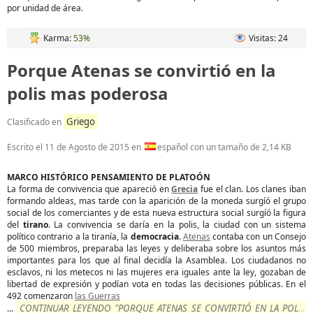
por unidad de área.
Karma:
53%
Visitas: 24
Porque Atenas se convirtió en la
polis mas poderosa
Griego
Clasificado en
Escrito el
11 de Agosto de 2015
en
español con un tamaño de 2,14 KB
MARCO HISTÓRICO PENSAMIENTO DE PLATOÓN
La forma de convivencia que apareció en
Grecia
fue el clan. Los clanes iban
formando aldeas, mas tarde con la aparición de la moneda surgíó el grupo
social de los comerciantes y de esta nueva estructura social surgíó la figura
del
tirano
. La convivencia se daría en la polis, la ciudad con un sistema
político contrario a la tiranía, la
democracia
.
Atenas
contaba con un Consejo
de 500 miembros, preparaba las leyes y deliberaba sobre los asuntos más
importantes para los que al final decidía la Asamblea. Los ciudadanos no
esclavos, ni los metecos ni las mujeres era iguales ante la ley, gozaban de
libertad de expresión y podían vota en todas las decisiones públicas. En el
492 comenzaron
las Guerras
CONTINUAR LEYENDO "PORQUE ATENAS SE CONVIRTIÓ EN LA POLIS
...