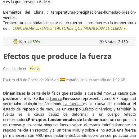
y es la que presenta V. de A.
Elementos del Clima : temperaturas-precipitaciones-humedad-presión-
vientos.
Temperatura : cantidad de calor de un cuerpo --- nos interesa la temperatura
CONTINUAR LEYENDO "FACTORES QUE MODIFICAN EL CLIMA" »
de
...
Karma:
59%
Visitas: 2.150
Efectos que produce la fuerza
Física
Clasificado en
Escrito el
8 de Enero de 2016
en
español con un tamaño de 1,92 KB
Dinámica
:es la parte de la física que estudia la cusa del mov..La causa que
produce
el mov. Se llama
fuerza
.
Fuerza
:se representa como F. F magnitud
vectorial:modulo,dirección,sentido.
La fuerza
es la causa de modificar el
estado de
reposo
o de mov. De un
cuerpo
.(Efecto dinámico) y también la
fuerza es la causa capaz de deformar a un cuerpo (efecto
dceformador).
Principios fundamentales de la dinámica
:si un cuerpo esta
en reposo y no actúa ninguna fuerza sobre el estará indefinidamente en
reposo(inercia en reposo) y si un tiene MRU y sobre el no actúa una fuerza
permanecerá con MRU indefinidamente.Cuando sobre un cuerpo actúa una