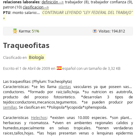
relaciones laborales:
definición -->
trabajador (8), trabajador confianza (9),
patron (10)
clasificacion -->
CONTINUAR LEYENDO "LEY FEDERAL DEL TRABAJO"
PTU:
monto salario:...
»
Karma:
51%
Visitas: 194.812
Traqueofitas
Biología
Clasificado en
Escrito el
1 de Abril de 2009
en
español con un tamaño de 3,32 KB
Las traqueofitas: (Phylum: Tracheophyta)
Caracteristicas: *se les llama
plantas
vasculares ya que poseen vasos
conductores. *formado por raiz,tallo,hoja. *su nutricion es autotrofa,
producto del proceso fotosintetico. *desarrolan 3 tipos de
tejidos:conductores,mecanicos,tegumentos. *se pueden producir por
semillas
. Se clasifican en: *Psilopsila*lycopsida*sphenopsida.
Caracteristicas
Helechos
: *existen unas 10.000 especies. *son plantas
herbaceas y risomatoza. *viven en ambientes regionales calidos y
humedos,especialmente en selvas tropicales. *tienen verdaderas
raices,tallos,hojas. *las hojas presentan venas o lenquinas epidermis