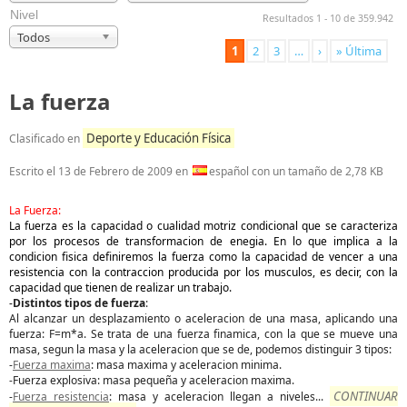
Nivel
Resultados 1 - 10 de 359.942
Todos
1
2
3
…
›
» Última
La fuerza
Deporte y Educación Física
Clasificado en
Escrito el
13 de Febrero de 2009
en
español con un tamaño de 2,78 KB
La Fuerza:
La fuerza es la capacidad o cualidad motriz condicional que se caracteriza
por los procesos de transformacion de enegia. En lo que implica a la
condicion fisica definiremos la fuerza como la capacidad de vencer a una
resistencia con la contraccion producida por los musculos, es decir, con la
capacidad que tienen de realizar un trabajo.
-
Distintos tipos de fuerza
:
Al alcanzar un desplazamiento o aceleracion de una masa, aplicando una
fuerza: F=m*a. Se trata de una fuerza finamica, con la que se mueve una
masa, segun la masa y la aceleracion que se de, podemos distinguir 3 tipos:
-
Fuerza maxima
: masa maxima y aceleracion minima.
-Fuerza explosiva: masa pequeña y aceleracion maxima.
CONTINUAR
-
Fuerza resistencia
: masa y aceleracion llegan a niveles
...