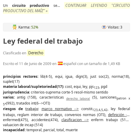
CONTINUAR LEYENDO "CIRCUITO
Un
circuito
productivo
se...
PRODUCTIVO DEL MAÍZ" »
Karma:
52%
Visitas: 3
Ley federal del trabajo
Derecho
Clasificado en
Escrito el
11 de Junio de 2009
en
español con un tamaño de 1,49 KB
principios rectores:
lib(4-5), equi, igua, dign(3), just soc(2), norma(18),
suplet(17)
materia laboral/supletoriedad(17)
: cost, equi, ley, pjs
, pgd
123
jurisprudencia
: criterios-suprema corte-5 resol-mismo sentido
varios:
antig (158), caracteristicas
(5), sanciones
derecho laboral
patron x
(992), tratados int(6-->OTI)
5°
riesgos de
trabajo
:
marco normativo -->
constit
, ley federal
123,4,5,42
trabajo, reglam interior de trabajo, convenios normas (OTI),
definición -->
enfermed(475), accidentes(474),
clasificacion -->
enferm trabajo (513),
valuacion de incap (514)
incapacidad:
temporal, parcial, total, muerte