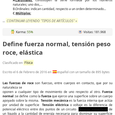
A.
Cardinales:
constituyen la serie formada por los números
naturales; uno dos,…
B.Ordinales: indican cantidad, respecto a un orden determinado...
C.
Múltiplos:
CONTINUAR LEYENDO "TIPOS DE ARTÍCULOS" »
...
Karma:
55%
Visitas: 181.968
Define fuerza normal, tensión peso
roce, elástica
Física
Clasificado en
Escrito el
6 de Febrero de 2016
en
español con un tamaño de 895 bytes
Las fuerzas de roce
son fuerzas, entre cuerpos en contacto, que por su
naturaleza se
oponen a cualquier tipo de movimiento de uno respecto al otro.
Fuerza
normal
:se define como la
fuerza
que ejerce una superficie sobre un cuerpo
apoyado sobre la misma.
Tensión mecánica
es la fuerza interna que actúa
por unidad de superficie
Tensión eléctrica
o voltaje es la diferencia de
potencial eléctrico entre dos puntos de un circuito
Tensión superficial
de
un líquido a la cantidad de energía necesaria para disminuir su superficie